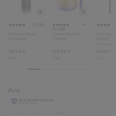
5.0
(12)
4.7
(319)
Ultimune Sérum
Crème Yeux Lift
Synchro Sk
Activateur
Fermeté
Radiant Lif
Énergisant
Correcteur 
16 Teintes
116,00 €
102,00 €
44,00 €
50ML
15ML
2.7G