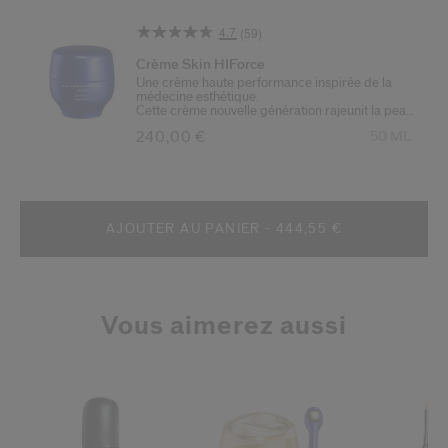
4.7
(59)
Lire
59
Crème Skin HIForce
avis.
Une crème haute performance inspirée de la
Lien
médecine esthétique.
sur
Cette crème nouvelle génération rajeunit la peau
la
Article n° 768614214465
de l’intérieur. Visiblement plus ferme, elle est
même
240,00 €
50 ML
redensifiée et sublimée.
page.
Enrichie en
technologie OxyShift™
, cette
formule stimule la capacité innée de la peau à se
régénérer.
Recommandé par un dermatologue spécialiste
des traitements au laser.
AJOUTER AU PANIER - 444,55 €
Vous aimerez aussi