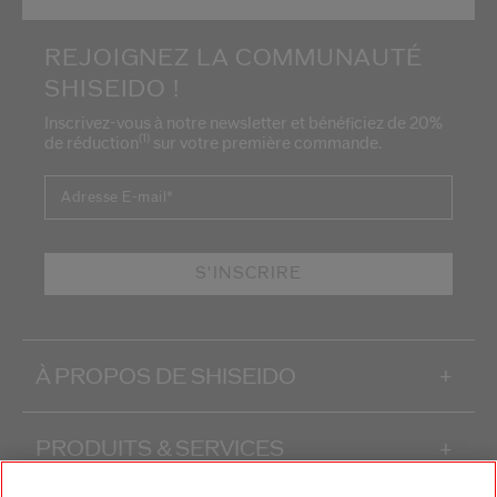
REJOIGNEZ LA COMMUNAUTÉ
SHISEIDO !
Inscrivez-vous à notre newsletter et bénéficiez de 20%
(1)
de réduction
sur votre première commande.
Adresse E-mail
*
S'INSCRIRE
À PROPOS DE SHISEIDO
+
PRODUITS & SERVICES
+