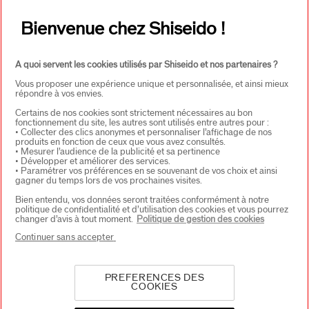
CONTACT
+
Bienvenue chez Shiseido !
A quoi servent les cookies utilisés par Shiseido et nos partenaires ?
Vous proposer une expérience unique et personnalisée, et ainsi mieux
répondre à vos envies.
Certains de nos cookies sont strictement nécessaires au bon
fonctionnement du site, les autres sont utilisés entre autres pour :
• Collecter des clics anonymes et personnaliser l’affichage de nos
CHOISISSEZ LE PAYS
produits en fonction de ceux que vous avez consultés.
• Mesurer l’audience de la publicité et sa pertinence
• Développer et améliorer des services.
• Paramétrer vos préférences en se souvenant de vos choix et ainsi
gagner du temps lors de vos prochaines visites.
EU Personne responsable produits
Bien entendu, vos données seront traitées conformément à notre
SHISEIDO EUROPE
politique de confidentialité et d’utilisation des cookies et vous pourrez
57 RUE DE VILLIERS
changer d’avis à tout moment.
Politique de gestion des cookies
92200 NEUILLY-SUR-SEINE
Continuer sans accepter
Contact
PREFERENCES DES
COOKIES
Copyright ©2026 Shiseido Co.,Ltd. Tous droits réservés.