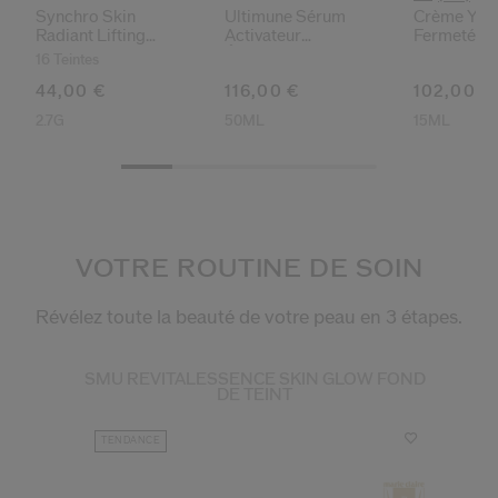
Synchro Skin
Ultimune Sérum
Crème Yeux
Radiant Lifting
Activateur
Fermeté
Correcteur De Teint
Énergisant
16 Teintes
44,00 €
116,00 €
102,00 €
2.7G
50ML
15ML
VOTRE ROUTINE DE SOIN
Révélez toute la beauté de votre peau en 3 étapes.
SMU REVITALESSENCE SKIN GLOW FOND
DE TEINT
TENDANCE