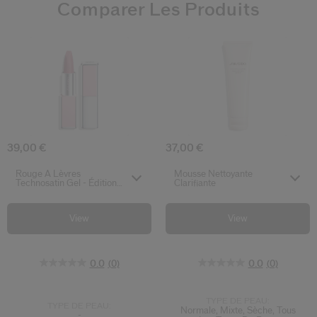
Comparer Les Produits
0.0
0.0
(0)
(0)
Rouge À Lèvres Technosatin Gel - Édition L
Mousse Nettoya
39,00 €
37,00 €
Select variant
Select variant
Rouge À Lèvres
Mousse Nettoyante
Technosatin Gel - Édition
Clarifiante
Limitée
View
View
0.0
(0)
0.0
(0)
TYPE DE PEAU:
TYPE DE PEAU:
Normale, Mixte, Sèche, Tous
-