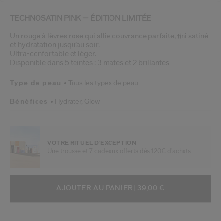
TECHNOSATIN PINK — ÉDITION LIMITÉE
Un rouge à lèvres rose qui allie couvrance parfaite, fini satiné
et hydratation jusqu’au soir.
Ultra-confortable et léger.
Disponible dans 5 teintes : 3 mates et 2 brillantes
Type de peau
Tous les types de peau
Bénéfices
Hydrater,
Glow
VOTRE RITUEL D'EXCEPTION
Une trousse et 7 cadeaux offerts dès 120€ d'achats.
AJOUTER AUX OPTIONS DU PANIE
ACTIONS RELATIVES AU PRODUIT
AJOUTER AU PANIER
| 39,00 €