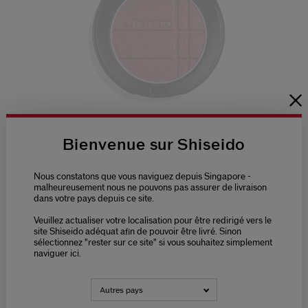
(0)
0.0
Bienvenue sur Shiseido
SUBLIMATEUR ÉCLAT TEINT & ...
9 Teintes
Nous constatons que vous naviguez depuis Singapore -
malheureusement nous ne pouvons pas assurer de livraison
dans votre pays depuis ce site.
(0)
0.0
Veuillez actualiser votre localisation pour être redirigé vers le
site Shiseido adéquat afin de pouvoir être livré. Sinon
50,00 €
sélectionnez "rester sur ce site" si vous souhaitez simplement
naviguer ici.
7G
AJOUTER AU PANIER
Autres pays