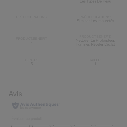
Les Types De Peau
PRÉOCCUPATIONS:
PRÉOCCUPATIONS:
-
Éliminer Les Impuretés
PRODUCT.BENEFIT:
PRODUCT.BENEFIT:
Nettoyer En Profondeur,
-
Illuminer, Révéler L'éclat
TEINTES:
TAILLE:
5
1