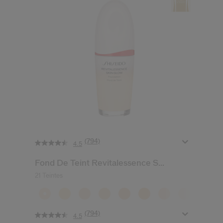
(794)
4.5
Fond De Teint Revitalessence S...
21 Teintes
(794)
4.5