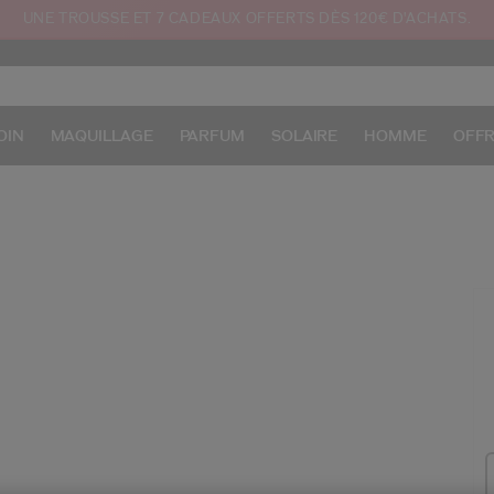
UNE TROUSSE ET 7 CADEAUX OFFERTS DÈS 120€ D'ACHATS.
OIN
MAQUILLAGE
PARFUM
SOLAIRE
HOMME
OFF
/f
Ar