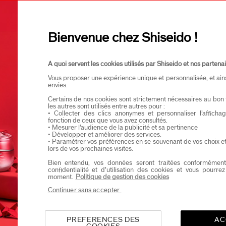
Je confirme que je suis âgé(e) d’au moins 
Je souhaite recevoir les communications de Shisei
Vous profiterez d’un accès en avant-première aux nou
Bienvenue chez Shiseido !
A quoi servent les cookies utilisés par Shiseido et nos partenai
Vous proposer une expérience unique et personnalisée, et ain
envies.
Certains de nos cookies sont strictement nécessaires au bon 
les autres sont utilisés entre autres pour :
• Collecter des clics anonymes et personnaliser l’affich
fonction de ceux que vous avez consultés.
• Mesurer l’audience de la publicité et sa pertinence
• Développer et améliorer des services.
• Paramétrer vos préférences en se souvenant de vos choix e
lors de vos prochaines visites.
Bien entendu, vos données seront traitées conformément
confidentialité et d’utilisation des cookies et vous pourre
moment.
Politique de gestion des cookies
Continuer sans accepter
PREFERENCES DES
AC