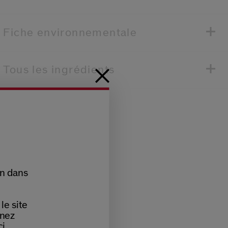
Fiche environnementale
Tous les ingrédients
on dans
le site
nnez
i.