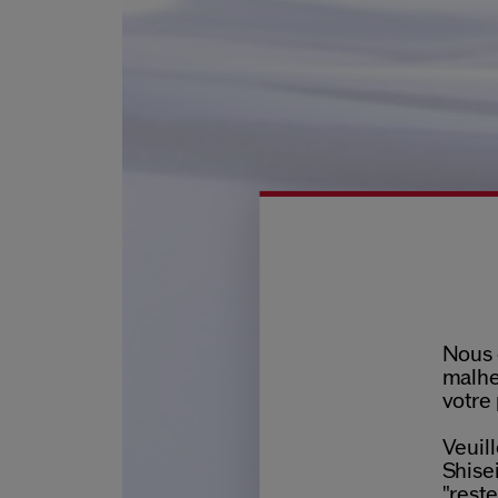
Nous 
malhe
votre 
Veuill
Shisei
"reste