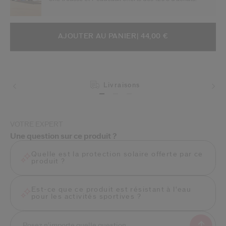
AJOUTER AUX OPTIONS DU PANIE
ACTIONS RELATIVES AU PRODUIT
AJOUTER AU PANIER
| 44,00 €
Livraisons
VOTRE EXPERT
Une question sur ce produit ?
Quelle est la protection solaire offerte par ce
produit ?
Est-ce que ce produit est résistant à l'eau
pour les activités sportives ?