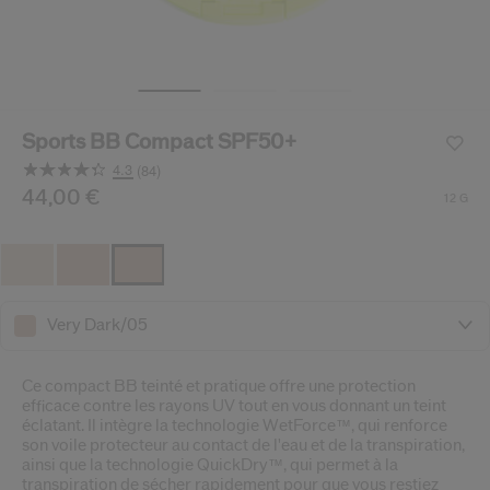
 Shiseido.
 aux nouveaux produits, d’offres exclusives, de conseils d’experts et plus enco
Réinitialiser votre mot 
Sports BB Compact SPF50+
Un email vous a été envoyé pou
V
4.3
(84)
Pensez à vérifier vos sp
Lire
84
/fr/fr/shiseido-sports-bb-compact-spf50%2B-729238155
Article n°
44,00 €
729238155787
DÉTAILS
12 G
avis.
Lien
sur
la
même
page.
Very Dark/05
Ce compact BB teinté et pratique offre une protection
efficace contre les rayons UV tout en vous donnant un teint
éclatant. Il intègre la technologie WetForce™, qui renforce
son voile protecteur au contact de l'eau et de la transpiration,
ainsi que la technologie QuickDry™, qui permet à la
transpiration de sécher rapidement pour que vous restiez