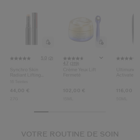
5.0
(2)
4.7
(319)
Synchro Skin
Crème Yeux Lift
Ultimune 
Radiant Lifting
Fermeté
Activateur
Correcteur De Teint
Énergisant
16 Teintes
44,00 €
102,00 €
116,00 €
2.7G
15ML
50ML
VOTRE ROUTINE DE SOIN