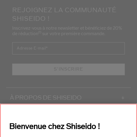
REJOIGNEZ LA COMMUNAUTÉ
SHISEIDO !
Inscrivez-vous à notre newsletter et bénéficiez de 20%
(1)
de réduction
sur votre première commande.
Adresse E-mail
*
S'INSCRIRE
À PROPOS DE SHISEIDO
+
PRODUITS & SERVICES
+
Bienvenue chez Shiseido !