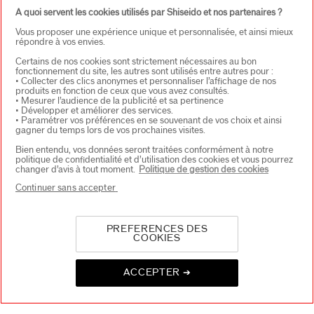
CONTACT
+
A quoi servent les cookies utilisés par Shiseido et nos partenaires ?
Vous proposer une expérience unique et personnalisée, et ainsi mieux
répondre à vos envies.
Certains de nos cookies sont strictement nécessaires au bon
fonctionnement du site, les autres sont utilisés entre autres pour :
• Collecter des clics anonymes et personnaliser l’affichage de nos
produits en fonction de ceux que vous avez consultés.
• Mesurer l’audience de la publicité et sa pertinence
• Développer et améliorer des services.
• Paramétrer vos préférences en se souvenant de vos choix et ainsi
CHOISISSEZ LE PAYS
gagner du temps lors de vos prochaines visites.
Bien entendu, vos données seront traitées conformément à notre
politique de confidentialité et d’utilisation des cookies et vous pourrez
changer d’avis à tout moment.
Politique de gestion des cookies
EU Personne responsable produits
Continuer sans accepter
SHISEIDO EUROPE
57 RUE DE VILLIERS
92200 NEUILLY-SUR-SEINE
Contact
PREFERENCES DES
COOKIES
ACCEPTER ➔
Copyright ©2026 Shiseido Co.,Ltd. Tous droits réservés.