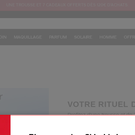
UNE TROUSSE ET 7 CADEAUX OFFERTS DÈS 120€ D'ACHATS.
OIN
MAQUILLAGE
PARFUM
SOLAIRE
HOMME
OFF
VOTRE RITUEL 
Profitez d'une trousse et de
120 €.
Voir conditions.