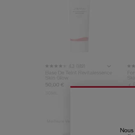
(149)
4.3
Base De Teint Revitalessence
Fon
Skin Glow
Ski
50,00 €
Var
69
30ML
30
Meilleure Vente
Nous 