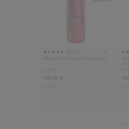
(127)
4.8
Sérum Activateur Énergisant
Soi
Ant
6 Tailles
2 Ta
148,00 €
142
50ML
50
Mei