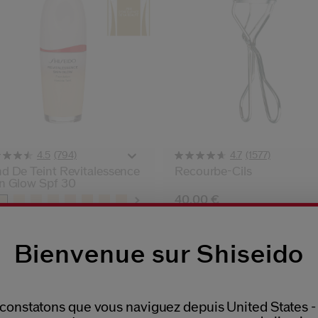
(794)
(1577)
4.5
4.7
d De Teint Revitalessence
Recourbe-Cils
n Glow Spf 30
iations
40,00 €
,00 €
ML
Bienvenue sur Shiseido
constatons que vous naviguez depuis United States -