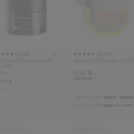
(55)
(84)
4.9
4.3
n Force Intégral Intensif
Sports Bb Compact Spf5
i-Âge
Variations
illes
44,00 €
,00 €
12 G
 ML
Type de peau:
Sèche,
Grasse
Bénéfices:
Protéger du soleil
lleure Vente
Meilleure Vente