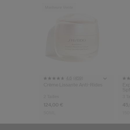
Meilleure Vente
(459)
4.6
Crème Lissante Anti-Rides
Exp
Sp
2 Tailles
3 Ta
124,00 €
45
50ML
15