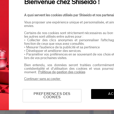
Bienvenue chez Shiseido !
Je confirme que je suis âgé(e) d’au moins 
DÉCOUVRIR SON CONTE
Je souhaite recevoir les communications de Shisei
A quoi servent les cookies utilisés par Shiseido et nos partenai
Vous profiterez d’un accès en avant-première aux nou
Vous proposer une expérience unique et personnalisée, et ain
envies.
Certains de nos cookies sont strictement nécessaires au bon 
les autres sont utilisés entre autres pour :
 n'importe quelle question
• Collecter des clics anonymes et personnaliser l’affich
fonction de ceux que vous avez consultés.
onviennent ?
Quels best-sellers on
• Mesurer l’audience de la publicité et sa pertinence
• Développer et améliorer des services.
• Paramétrer vos préférences en se souvenant de vos choix e
lors de vos prochaines visites.
Bien entendu, vos données seront traitées conformément
confidentialité et d’utilisation des cookies et vous pourre
moment.
Politique de gestion des cookies
Continuer sans accepter
PREFERENCES DES
AC
COOKIES
lleure Vente