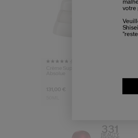
malhe
votre 
Veuill
Shisei
"reste
(146)
4.8
Crème Super Revitalisante
Crè
Absolue
2 Ta
131,00 €
143
50ML
50