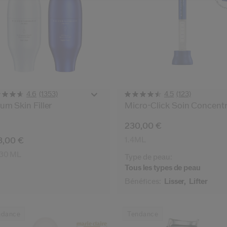
(1353)
(123)
4.6
4.5
um Skin Filler
Micro-Click Soin Concent
230,00 €
3,00 €
1.4ML
 30 ML
Type de peau:
Tous les types de peau
Bénéfices:
Lisser,
Lifter
ndance
Tendance