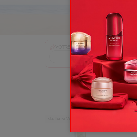
Posez moi
VOTRE ASSISTANT BEAUTÉ
Quels best-sellers me c
Meilleure Vente
Mei