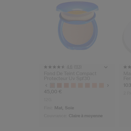
(113)
4.6
Fond De Teint Compact
Mas
Protecteur Uv Spf30
Fe
Variations
103
45,00 €
2 P
12G
Fini:
Mat,
Soie
Couvrance:
Claire à moyenne