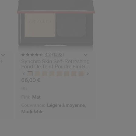
(1392)
4.3
0+
Synchro Skin Self-Refreshing
Fond De Teint Poudre Fini Sur
Mesure
Variations
66,00 €
9G
Fini:
Mat
Couvrance:
Légère à moyenne,
Modulable