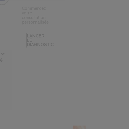
Commencez
votre
consultation
personnalisée
LANCER
LE
DIAGNOSTIC
ré