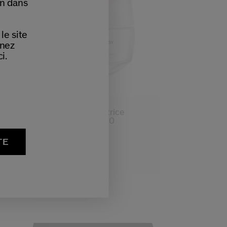
on dans
le site
nnez
i.
(26)
4.8
Crème Jour Activatrice
D’hydratation Spf20
2 Tailles
TE
73,00 €
50 ML
Produit Primé