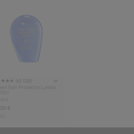
(158)
4.6
ert Sun Protector Lotion
f50+
illes
,00 €
0ML