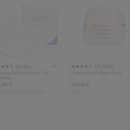
(261)
(2836)
4.5
4.6
que Express Yeux Lift
Crème Anti-Rides Yeux
rmeté
,00 €
95,00 €
ATCHES X 12 SACHETS
15ML