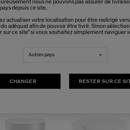
ureusement nous ne pouvons pas assurer de livrais
pays depuis ce site.
ez actualiser votre localisation pour être redirigé vers 
do adéquat afin de pouvoir être livré. Sinon sélectio
r sur ce site" si vous souhaitez simplement naviguer ic
Autres pays
(755)
(70)
4.7
4.8
me Lift Fermeté
Soin Nuit Intensif Fermeté
illes
2 Tailles
CHANGER
RESTER SUR CE SI
,00 €
160,00 €
 ML
50 ML