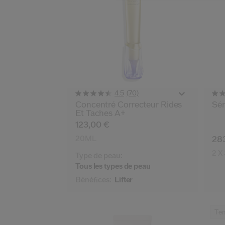
(70)
4.5
Concentré Correcteur Rides
Sér
Et Taches A+
123,00 €
20ML
28
2 X
Type de peau:
Tous les types de peau
Bénéfices:
Lifter
Te