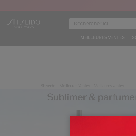
MEILLEURES VENTES
S
Shiseido
Meilleures Ventes
Meilleures ventes