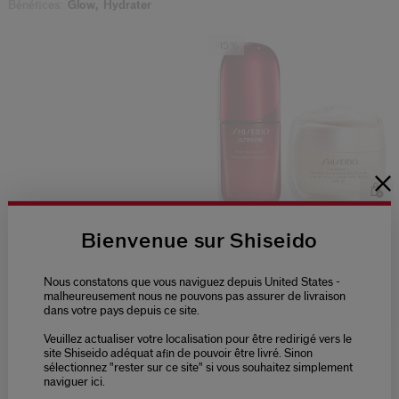
Bénéfices:
Glow,
Hydrater
-15%
(0)
0.0
Bienvenue sur Shiseido
Rituel Anti-Rides - Sérum
Ultimune & Benefiance
Nous constatons que vous naviguez depuis United States -
231,20 €
272,00 €
malheureusement nous ne pouvons pas assurer de livraison
50 ML
dans votre pays depuis ce site.
Veuillez actualiser votre localisation pour être redirigé vers le
-15%
Meilleure Vente
site Shiseido adéquat afin de pouvoir être livré. Sinon
sélectionnez "rester sur ce site" si vous souhaitez simplement
naviguer ici.