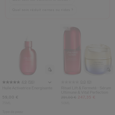
Quel soin réduit cernes ou rides ?
-15%
(56)
(0)
4.9
0.0
Huile Activatrice Énergisante
Rituel Lift & Fermeté - Sérum
Ultimune & Vital Perfection
59,00 €
247,35 €
291,00 €
75ML
50ML
Type de peau: