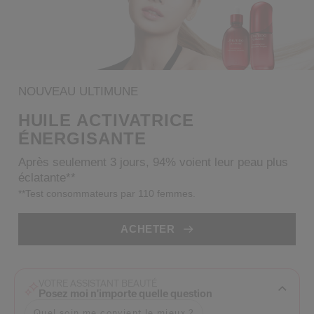
 Shiseido.
 aux nouveaux produits, d’offres exclusives, de conseils d’experts et plus enco
Réinitialiser votre mot 
NOUVEAU ULTIMUNE
Un email vous a été envoyé pou
V
Pensez à vérifier vos sp
HUILE ACTIVATRICE
ÉNERGISANTE
Après seulement 3 jours, 94% voient leur peau plus
éclatante**
**Test consommateurs par 110 femmes.
ACHETER
VOTRE ASSISTANT BEAUTÉ
Posez moi n'importe quelle question
Quel soin me convient le mieux ?