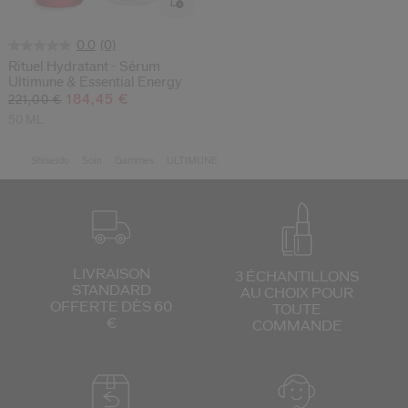
(0)
0.0
Rituel Hydratant - Sérum
Ultimune & Essential Energy
184,45 €
221,00 €
50 ML
Shiseido
Soin
Gammes
ULTIMUNE
LIVRAISON
3 ÉCHANTILLONS
STANDARD
AU CHOIX
POUR
OFFERTE DÈS 60
TOUTE
€
COMMANDE