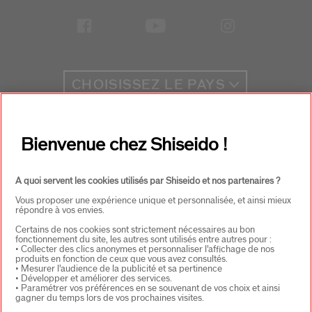
CHOISISSEZ LE PAYS
EU Personne responsable produits
Bienvenue chez Shiseido !
SHISEIDO EUROPE
57 RUE DE VILLIERS
92200 NEUILLY-SUR-SEINE
A quoi servent les cookies utilisés par Shiseido et nos partenaires ?
Contact
Vous proposer une expérience unique et personnalisée, et ainsi mieux
répondre à vos envies.
Certains de nos cookies sont strictement nécessaires au bon
Copyright ©2026 Shiseido Co.,Ltd. Tous droits réservés.
fonctionnement du site, les autres sont utilisés entre autres pour :
• Collecter des clics anonymes et personnaliser l’affichage de nos
produits en fonction de ceux que vous avez consultés.
• Mesurer l’audience de la publicité et sa pertinence
• Développer et améliorer des services.
• Paramétrer vos préférences en se souvenant de vos choix et ainsi
gagner du temps lors de vos prochaines visites.