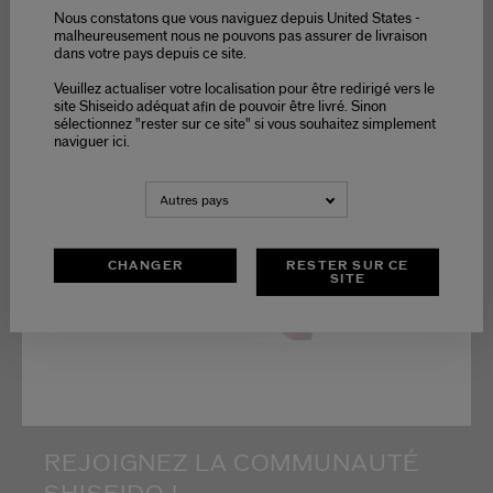
Nous constatons que vous naviguez depuis United States -
malheureusement nous ne pouvons pas assurer de livraison
dans votre pays depuis ce site.
Veuillez actualiser votre localisation pour être redirigé vers le
Restez informé(e) des
site Shiseido adéquat afin de pouvoir être livré. Sinon
dernières actualités
sélectionnez "rester sur ce site" si vous souhaitez simplement
Shiseido
naviguer ici.
Accédez en avant-
première au
lancement de
nouveaux produits
Autres pays
Recevez des offres
exclusives
CHANGER
RESTER SUR CE
SITE
REJOIGNEZ LA COMMUNAUTÉ