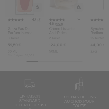
 Shiseido.
 aux nouveaux produits, d’offres exclusives, de conseils d’experts et plus enco
Réinitialiser votre mot 
4.7
(3)
4.6
(459)
Ginza Eau De
Crème Lissante
Synchro Sk
Un email vous a été envoyé pou
Parfum Intense
Anti-Rides
Radiant Lif
V
Correcteur 
Pensez à vérifier vos sp
3 Tailles
2 Tailles
16 Teintes
59,50 €
124,00 €
44,00 €
30 ML
50ML
2.7G
Prix d’origine:
85,00 €
LIVRAISON
3 ÉCHANTILLONS
STANDARD
AU CHOIX
POUR
OFFERTE DÈS 60
TOUTE