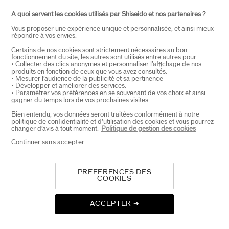
A quoi servent les cookies utilisés par Shiseido et nos partenaires ?
Vous proposer une expérience unique et personnalisée, et ainsi mieux
répondre à vos envies.
Certains de nos cookies sont strictement nécessaires au bon
fonctionnement du site, les autres sont utilisés entre autres pour :
• Collecter des clics anonymes et personnaliser l’affichage de nos
produits en fonction de ceux que vous avez consultés.
CHOISISSEZ LE PAYS
• Mesurer l’audience de la publicité et sa pertinence
• Développer et améliorer des services.
• Paramétrer vos préférences en se souvenant de vos choix et ainsi
gagner du temps lors de vos prochaines visites.
EU Personne responsable produits
Bien entendu, vos données seront traitées conformément à notre
politique de confidentialité et d’utilisation des cookies et vous pourrez
SHISEIDO EUROPE
changer d’avis à tout moment.
Politique de gestion des cookies
57 RUE DE VILLIERS
92200 NEUILLY-SUR-SEINE
Continuer sans accepter
Contact
PREFERENCES DES
COOKIES
Copyright ©2026 Shiseido Co.,Ltd. Tous droits réservés.
ACCEPTER ➔