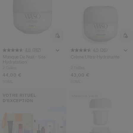
(747)
(36)
4.6
4.5
Masque De Nuit - Sos
Crème Ultra-Hydratante
Hydratation
2 Tailles
2 Tailles
44,00 €
43,00 €
50ML
50ML
VOTRE RITUEL
Meilleure Vente
D'EXCEPTION