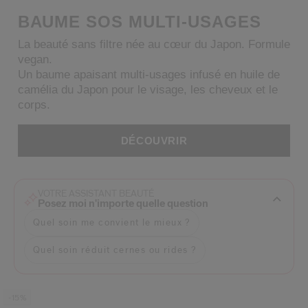
 Shiseido.
BAUME SOS MULTI-USAGES
 aux nouveaux produits, d’offres exclusives, de conseils d’experts et plus enco
La beauté sans filtre née au cœur du Japon. Formule
Réinitialiser votre mot 
vegan.
Un baume apaisant multi-usages infusé en huile de
camélia du Japon pour le visage, les cheveux et le
Un email vous a été envoyé pou
V
corps.
Pensez à vérifier vos sp
DÉCOUVRIR
VOTRE ASSISTANT BEAUTÉ
Posez moi n'importe quelle question
Quel soin me convient le mieux ?
Quel soin réduit cernes ou rides ?
-15%