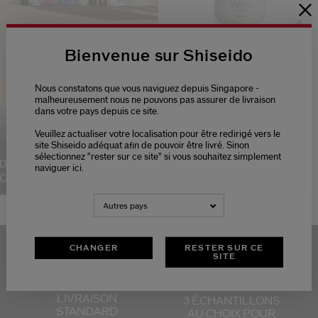
Bienvenue sur Shiseido
(747)
4.6
Yuzu-C Masque De Nuit - Sos
Nous constatons que vous naviguez depuis Singapore -
Hydratation - Recharge
malheureusement nous ne pouvons pas assurer de livraison
2 Tailles
dans votre pays depuis ce site.
Une trousse et 7 cadeaux
38,00 €
offerts dès 120€ d'achats.
Veuillez actualiser votre localisation pour être redirigé vers le
REFILL
site Shiseido adéquat afin de pouvoir être livré. Sinon
sélectionnez "rester sur ce site" si vous souhaitez simplement
Type de peau:
Sèche,
Grasse
DÉCOUVRIR SON
naviguer ici.
CONTENU
Bénéfices:
Hydrater,
Rayonner
Autres pays
Shiseido
Soin
Gammes
WASO
CHANGER
RESTER SUR CE
SITE
LIVRAISON
3 ÉCHANTILLONS
STANDARD
AU CHOIX
POUR