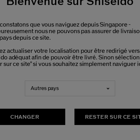
Bienvenue sur Shiseido
constatons que vous naviguez depuis Singapore -
ureusement nous ne pouvons pas assurer de livrais
pays depuis ce site.
(384)
(17)
4.4
3.6
italisant Total Fluide Léger
Compact Bronzant Spf10 
ez actualiser votre localisation pour être redirigé vers 
echarge
Recharge
do adéquat afin de pouvoir être livré. Sinon sélectio
Variations
illes
r sur ce site" si vous souhaitez simplement naviguer ic
36,00 €
,00 €
12G
ILL 70ML
Type de peau:
Sèche,
Grasse
e de peau:
Autres pays
Bénéfices:
Protéger du soleil,
s les types de peau,
Normale
Hydrater
éfices:
Hydrater,
revitalize
CHANGER
RESTER SUR CE SI
lleure Vente