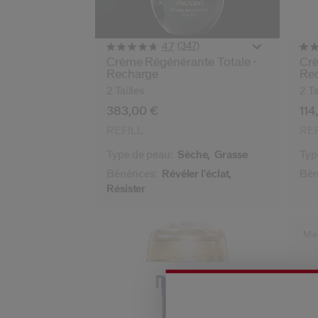
(347)
4.7
Crème Régénérante Totale -
Crè
Recharge
Re
2 Tailles
2 Ta
383,00 €
114
REFILL
REF
Type de peau:
Sèche,
Grasse
Typ
Bénéfices:
Révéler l'éclat,
Bén
Résister
Mei