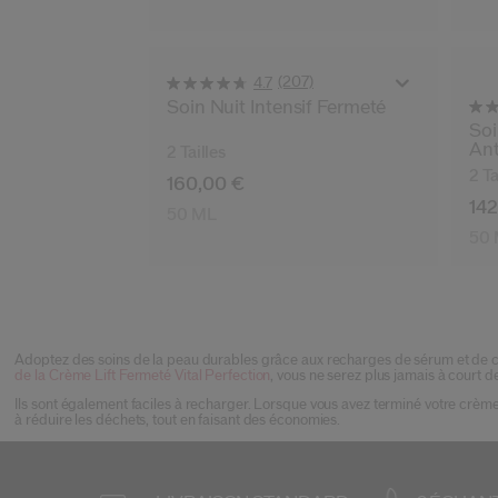
(207)
4.7
Soin Nuit Intensif Fermeté
Soi
Ant
2 Tailles
2 Ta
160,00 €
142
50 ML
50