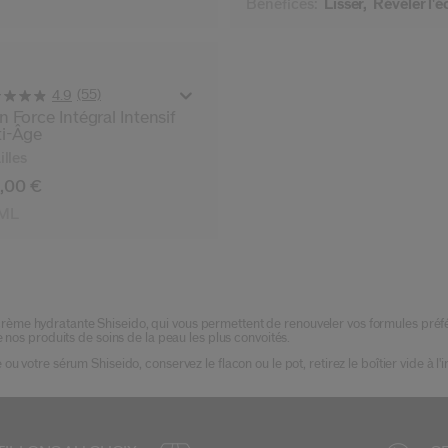
Bénéfices:
Lisser,
Révéler l'é
(55)
4.9
n Force Intégral Intensif
i-Âge
illes
,00 €
 ML