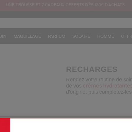
UNE TROUSSE ET 7 CADEAUX OFFERTS DÈS 120€ D'ACHATS.
OIN
MAQUILLAGE
PARFUM
SOLAIRE
HOMME
OFF
RECHARGES
Rendez votre routine de soi
de vos
crèmes hydratante
d'origine, puis complétez-le
 n'importe quelle question