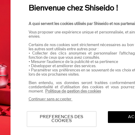
t le mieux ?
Quel soin réd
Je confirme que je suis âgé(e) d’au moins 
Bienvenue chez Shiseido !
Je souhaite recevoir les communications de Shisei
Vous profiterez d’un accès en avant-première aux nou
 de peau
Catégorie
A quoi servent les cookies utilisés par Shiseido et nos partenai
Vous proposer une expérience unique et personnalisée, et ain
envies.
Certains de nos cookies sont strictement nécessaires au bon 
les autres sont utilisés entre autres pour :
• Collecter des clics anonymes et personnaliser l’affich
fonction de ceux que vous avez consultés.
• Mesurer l’audience de la publicité et sa pertinence
Tendance
• Développer et améliorer des services.
• Paramétrer vos préférences en se souvenant de vos choix e
lors de vos prochaines visites.
Bien entendu, vos données seront traitées conformément
confidentialité et d’utilisation des cookies et vous pourre
moment.
Politique de gestion des cookies
Continuer sans accepter
PREFERENCES DES
AC
COOKIES