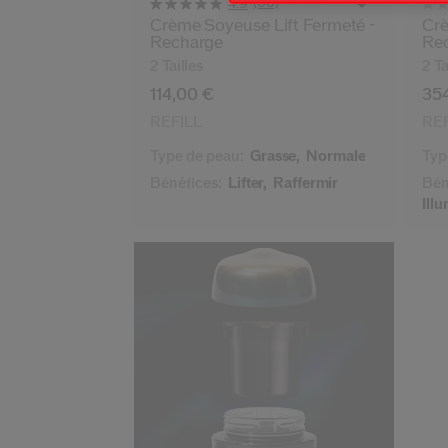
(60)
4.9
Crème Soyeuse Lift Fermeté -
Crè
Recharge
Re
2 Tailles
2 Ta
114,00 €
35
REFILL
REF
Type de peau:
Grasse,
Normale
Typ
Bénéfices:
Lifter,
Raffermir
Bén
Ill