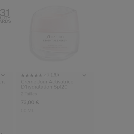
(161)
4.7
ant
Crème Jour Activatrice
D’hydratation Spf20
2 Tailles
73,00 €
50 ML
e