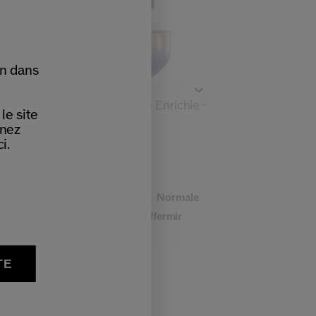
on dans
(62)
4.7
-
Crème Lift Fermeté Enrichie -
le site
Recharge
nnez
2 Tailles
i.
114,00 €
REFILL
Type de peau:
Sèche,
Normale
Bénéfices:
Lifter,
Raffermir
TE