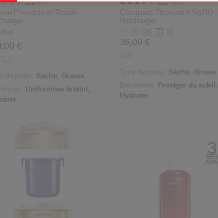
(0)
(17)
0.0
3.6
me Protection Totale -
Compact Bronzant Spf10 
charge
Recharge
Variations
illes
36,00 €
4,00 €
12G
ILL
Type de peau:
Sèche,
Grasse
e de peau:
Sèche,
Grasse
Bénéfices:
Protéger du soleil,
éfices:
Uniformiser le teint,
Hydrater
uminer