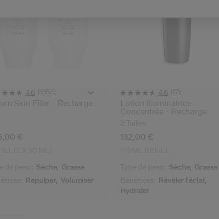
(1353)
(17)
4.6
4.6
um Skin Filler - Recharge
Lotion Illuminatrice
Concentrée - Recharge
2 Tailles
6,00 €
132,00 €
ILL (2 X 30 ML)
170ML REFILL
e de peau:
Sèche,
Grasse
Type de peau:
Sèche,
Grasse
éfices:
Repulper,
Volumiser
Bénéfices:
Révéler l'éclat,
Hydrater