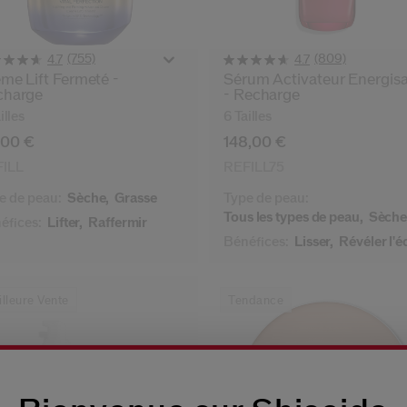
(755)
(809)
4.7
4.7
me Lift Fermeté -
Sérum Activateur Énergis
charge
- Recharge
illes
6 Tailles
,00 €
148,00 €
ILL
REFILL75
e de peau:
Sèche,
Grasse
Type de peau:
Tous les types de peau,
Sèch
éfices:
Lifter,
Raffermir
Bénéfices:
Lisser,
Révéler l'é
lleure Vente
Tendance