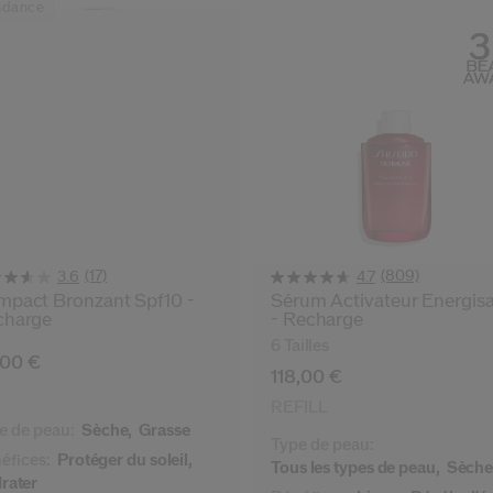
ndance
(17)
(809)
3.6
4.7
pact Bronzant Spf10 -
Sérum Activateur Énergis
charge
- Recharge
iations
6 Tailles
,00 €
118,00 €
REFILL
e de peau:
Sèche,
Grasse
Type de peau:
éfices:
Protéger du soleil,
Tous les types de peau,
Sèch
rater