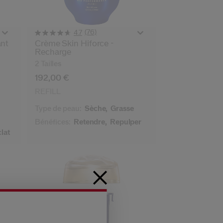
(76)
4.7
ant
Crème Skin Hiforce -
Recharge
2 Tailles
192,00 €
REFILL
Type de peau:
Sèche,
Grasse
e
Bénéfices:
Retendre,
Repulper
clat