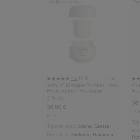
Meilleure Vente
Te
(747)
4.6
Yuzu-C Masque De Nuit - Sos
Com
Hydratation - Recharge
Re
Var
2 Tailles
36
38,00 €
12G
REFILL
Typ
Type de peau:
Sèche,
Grasse
Bén
Bénéfices:
Hydrater,
Rayonner
Hyd