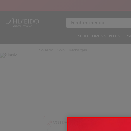
MEILLEURES VENTES
S
Shiseido
Soin
Recharges
Posez moi
VOTRE ASSISTANT BEAUTÉ