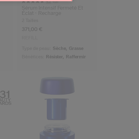
(11)
4.7
-
Sérum Intensif Fermeté Et
Éclat - Recharge
2 Tailles
371,00 €
REFILL
Type de peau:
Sèche,
Grasse
Bénéfices:
Résister,
Raffermir