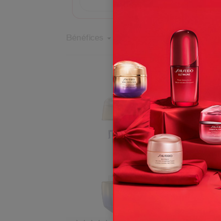
Quel soin me convien
Bénéfices
Préoccupations
Type