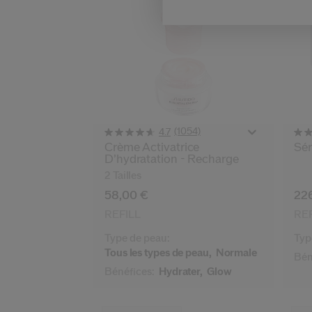
(1054)
4.7
Crème Activatrice
Sér
D’hydratation - Recharge
2 Tailles
58,00 €
22
REFILL
REF
Type de peau:
Typ
Tous les types de peau,
Normale
Bén
Bénéfices:
Hydrater,
Glow