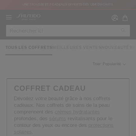
UNE TROUSSE ET 7 CADEAUX OFFERTS DÈS 120€ D'ACHATS.
TOUS LES COFFRETS
MEILLEURES VENTES
NOUVEAUTÉS
P
Trier: Popularité
Créer
Co
CON
COFFRET CADEAU
INS
Dévoilez votre beauté grâce à nos coffrets
cadeaux. Nos coffrets de soins de la peau
comprennent des
crèmes hydratantes
profondes, des
sérums
revitalisants pour le
contour des yeux ou encore des
protections
au moins 16 ans et que j’ai lu et accepté les Conditions d’utilisation du site Inter
solaires
.