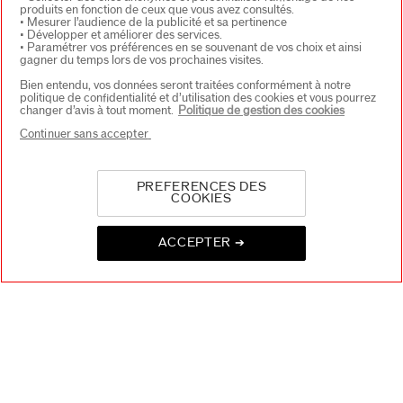
produits en fonction de ceux que vous avez consultés.
• Mesurer l’audience de la publicité et sa pertinence
• Développer et améliorer des services.
• Paramétrer vos préférences en se souvenant de vos choix et ainsi
CONTACT
+
gagner du temps lors de vos prochaines visites.
Bien entendu, vos données seront traitées conformément à notre
politique de confidentialité et d’utilisation des cookies et vous pourrez
changer d’avis à tout moment.
Politique de gestion des cookies
Continuer sans accepter
PREFERENCES DES
COOKIES
CHOISISSEZ LE PAYS
ACCEPTER ➔
EU Personne responsable produits
SHISEIDO EUROPE
57 RUE DE VILLIERS
92200 NEUILLY-SUR-SEINE
Contact