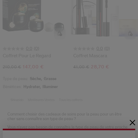
(0)
(0)
0.0
0.0
Coffret Pour Le Regard
Coffret Mascara
147,00 €
28,70 €
210,00 €
41,00 €
Type de peau:
Sèche,
Grasse
Bénéfices:
Hydrater,
Illuminer
Shiseido
Meilleures Ventes
Tous les coffrets
Comment choisir des cadeaux de soins pour la peau pour un être
cher sans connaître son type de peau ?
Vous n'avez pas besoin de connaître le type de peau de votre proche
pour lui offrir le coffret de soins idéal. La
collection Ultimune
est un
programme de soins adapté à tous qui apporte à chacun un regain