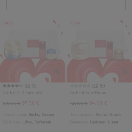
 Shiseido.
 aux nouveaux produits, d’offres exclusives, de conseils d’experts et plus enco
Réinitialiser votre mot 
-30%
-30%
Un email vous a été envoyé pou
V
Pensez à vérifier vos sp
(4)
(0)
4.3
0.0
Coffret Lift Fermeté
Coffret Anti-Rides
97,30 €
84,00 €
139,00 €
120,00 €
Type de peau:
Sèche,
Grasse
Type de peau:
Sèche,
Grasse
Bénéfices:
Lifter,
Raffermir
Bénéfices:
Hydrater,
Lisser