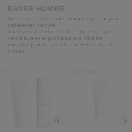
 Shiseido.
BARBE HOMME
 aux nouveaux produits, d’offres exclusives, de conseils d’experts et plus enco
Un teint éclatant de santé commence par une peau
Réinitialiser votre mot 
parfaitement nettoyée.
Une
à la texture riche et onctueuse qui
mousse
nettoie la peau en profondeur et élimine les
Un email vous a été envoyé pou
V
impuretés pour une peau fraiche et lisse toute la
Pensez à vérifier vos sp
journée.
-15%
Meilleure Vente