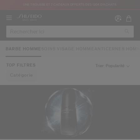
UNE TROUSSE ET 7 CADEAUX OFFERTS DÈS 120€ D'ACHATS.
BARBE HOMME
SOINS VISAGE HOMME
ANTICERNES HOM
TOP FILTRES
Trier: Popularité
Catégorie
Créer
Co
CON
INS
au moins 16 ans et que j’ai lu et accepté les Conditions d’utilisation du site Inter