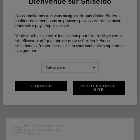
Bienvenue sur Shiseido
OFFERTS
DE 9H - 18H
Nous constatons que vous naviguez depuis United States -
malheureusement nous ne pouvons pas assurer de livraison
dans votre pays depuis ce site.
Veuillez actualiser votre localisation pour être redirigé vers le
site Shiseido adéquat afin de pouvoir être livré. Sinon
PAIEMENT
sélectionnez "rester sur ce site" si vous souhaitez simplement
SÉCURISÉ
naviguer ici.
Autres pays
CHANGER
RESTER SUR CE
SITE
Restez informé(e) des
dernières actualités
Shiseido