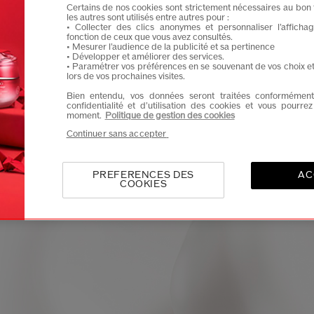
Certains de nos cookies sont strictement nécessaires au bon 
R
Je confirme que je suis âgé(e) d’au moins 
les autres sont utilisés entre autres pour :
• Collecter des clics anonymes et personnaliser l’affich
fonction de ceux que vous avez consultés.
Je souhaite recevoir les communications de Shisei
• Mesurer l’audience de la publicité et sa pertinence
Vous profiterez d’un accès en avant-première aux nou
Lors de votre c
• Développer et améliorer des services.
C
• Paramétrer vos préférences en se souvenant de vos choix e
lors de vos prochaines visites.
Bien entendu, vos données seront traitées conformément
Contactez-n
confidentialité et d’utilisation des cookies et vous pourre
vendred
moment.
Politique de gestion des cookies
Continuer sans accepter
PREFERENCES DES
AC
COOKIES