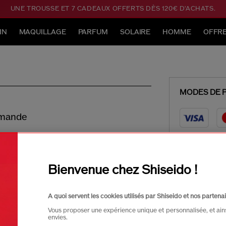
UNE TROUSSE ET 7 CADEAUX OFFERTS DÈS 120€ D'ACHATS.
IN
MAQUILLAGE
PARFUM
SOLAIRE
HOMME
OFFR
MODES DE 
mmande
Bienvenue chez Shiseido !
L
A quoi servent les cookies utilisés par Shiseido et nos partenai
Vous proposer une expérience unique et personnalisée, et ain
envies.
La livraison est