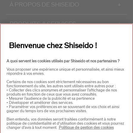
À PROPOS DE SHISEIDO
+
PRODUITS & SERVICES
+
CONTACT
+
Bienvenue chez Shiseido !
A quoi servent les cookies utilisés par Shiseido et nos partenaires ?
Vous proposer une expérience unique et personnalisée, et ainsi mieux
répondre à vos envies.
Certains de nos cookies sont strictement nécessaires au bon
fonctionnement du site, les autres sont utilisés entre autres pour :
• Collecter des clics anonymes et personnaliser l’affichage de nos
produits en fonction de ceux que vous avez consultés.
CHOISISSEZ LE PAYS
• Mesurer l’audience de la publicité et sa pertinence
• Développer et améliorer des services.
• Paramétrer vos préférences en se souvenant de vos choix et ainsi
gagner du temps lors de vos prochaines visites.
EU Personne responsable produits
Bien entendu, vos données seront traitées conformément à notre
politique de confidentialité et d’utilisation des cookies et vous pourrez
SHISEIDO EUROPE
changer d’avis à tout moment.
Politique de gestion des cookies
57 RUE DE VILLIERS