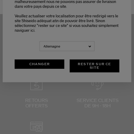
malheureusement nous ne pouvons pas assurer de livraison
dans votre pays depuis ce site.
Shiseido
Soin
Idée cadeau femme
Veuillez actualiser votre localisation pour être redirigé vers le
site Shiseido adéquat afin de pouvoir être livré. Sinon
sélectionnez "rester sur ce site" si vous souhaitez simplement
naviguer ici.
LIVRAISON
3 ÉCHANTILLONS
Allemagne
STANDARD
AU CHOIX
POUR
OFFERTE DÈS 60
TOUTE
€
COMMANDE
CHANGER
RESTER SUR CE
SITE
RETOURS
SERVICE CLIENTS
OFFERTS
DE 9H - 18H