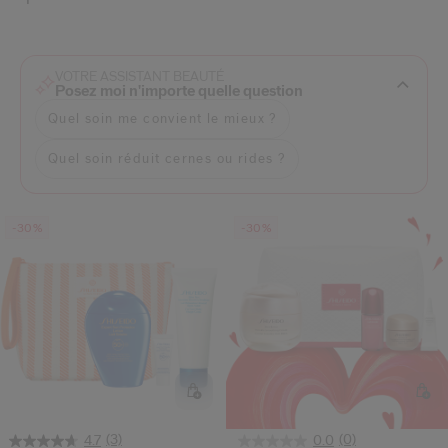
 Shiseido.
 aux nouveaux produits, d’offres exclusives, de conseils d’experts et plus enco
Réinitialiser votre mot 
VOTRE ASSISTANT BEAUTÉ
Posez moi n'importe quelle question
Quel soin me convient le mieux ?
Un email vous a été envoyé pou
V
Pensez à vérifier vos sp
Quel soin réduit cernes ou rides ?
-30%
-30%
(3)
(0)
4.7
0.0