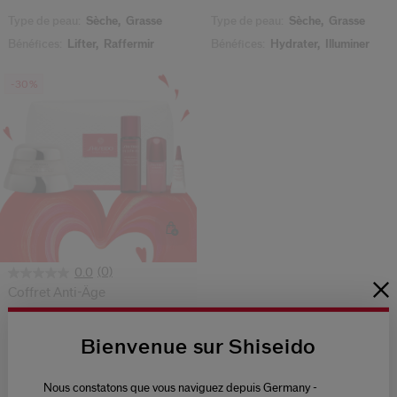
Type de peau:
Sèche,
Grasse
Type de peau:
Sèche,
Grasse
Bénéfices:
Lifter,
Raffermir
Bénéfices:
Hydrater,
Illuminer
-30%
(0)
0.0
Coffret Anti-Âge
91,70 €
131,00 €
Bienvenue sur Shiseido
Type de peau:
Sèche,
Grasse
Bénéfices:
Nourrir,
Sculpter
Nous constatons que vous naviguez depuis Germany -