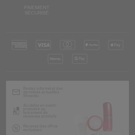
PAIEMENT
SÉCURISÉ
Restez informé(e) des
dernières actualités
Shiseido
Accédez en avant-
première au
lancement de
nouveaux produits
Recevez des offres
exclusives