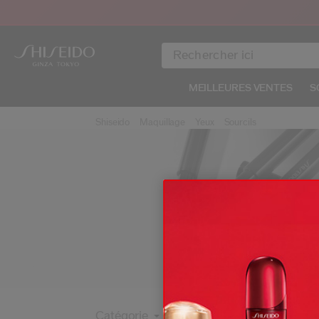
MEILLEURES VENTES
S
Shiseido
Maquillage
Yeux
Sourcils
Catégorie
Bénéfice
Formule