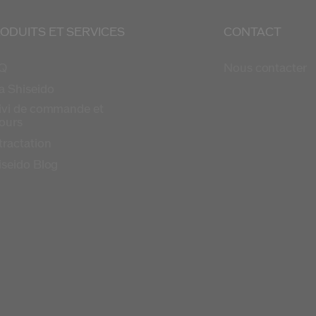
ODUITS ET SERVICES
CONTACT
Q
Nous contacter
a Shiseido
ivi de commande et
tours
tractation
iseido Blog