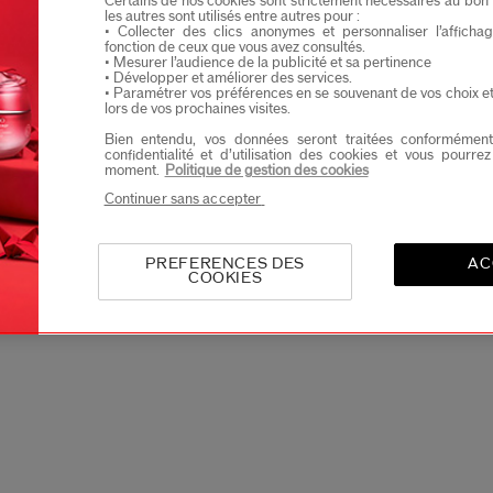
Certains de nos cookies sont strictement nécessaires au bon 
les autres sont utilisés entre autres pour :
Je confirme que je suis âgé(e) d’au moins 
• Collecter des clics anonymes et personnaliser l’affich
fonction de ceux que vous avez consultés.
Je souhaite recevoir les communications de Shisei
• Mesurer l’audience de la publicité et sa pertinence
Vous profiterez d’un accès en avant-première aux nou
• Développer et améliorer des services.
• Paramétrer vos préférences en se souvenant de vos choix e
lors de vos prochaines visites.
Bien entendu, vos données seront traitées conformément
confidentialité et d’utilisation des cookies et vous pourre
moment.
Politique de gestion des cookies
Continuer sans accepter
PREFERENCES DES
AC
COOKIES