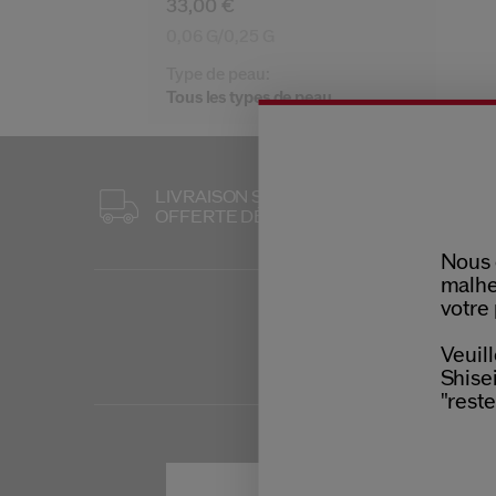
33,00 €
0,06 G/0,25 G
Type de peau:
Tous les types de peau
LIVRAISON STANDARD
3 ÉCHANT
OFFERTE DÈS 60 €
POUR T
Nous 
malhe
votre 
Veuill
Shisei
"reste