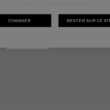
Inscrivez-vous à notre newsletter et bénéficiez de 20% 
commande.
CHANGER
RESTER SUR CE SI
Adresse E-mail
*
S'INSCRIRE