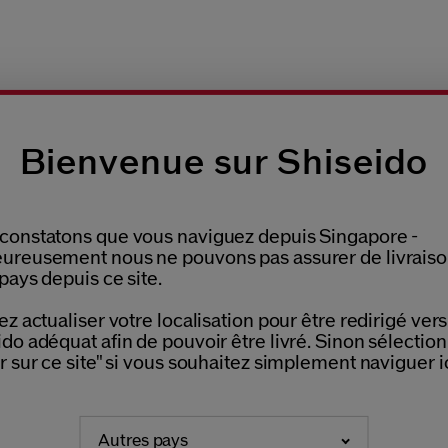
Bienvenue sur Shiseido
ILLONS AU CHOIX
S
RETOURS OFFERTS
OUTE COMMANDE
DE
constatons que vous naviguez depuis Singapore -
ureusement nous ne pouvons pas assurer de livrais
pays depuis ce site.
ez actualiser votre localisation pour être redirigé vers 
do adéquat afin de pouvoir être livré. Sinon sélectio
r sur ce site" si vous souhaitez simplement naviguer ic
REJOIGNEZ LA COMMUNAU
Autres pays