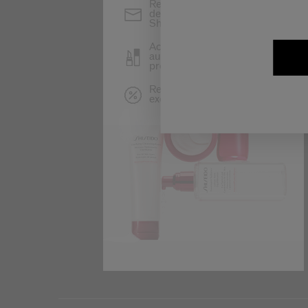
Restez informé(e) des
dernières actualités
Shiseido
Accédez en avant-première
au lancement de nouveaux
produits
Recevez des offres
exclusives