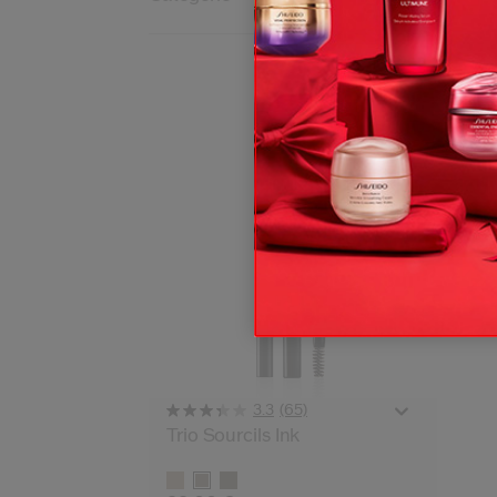
(65)
3.3
Trio Sourcils Ink
Variations