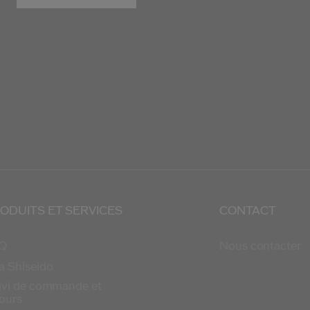
ODUITS ET SERVICES
CONTACT
Q
Nous contacter
a Shiseido
ivi de commande et
tours