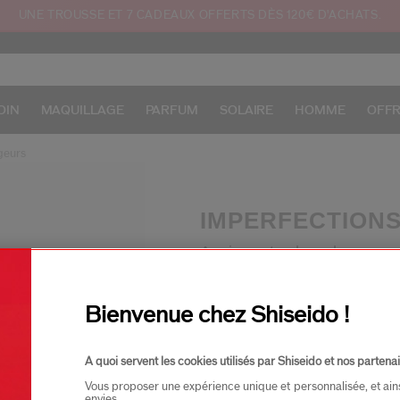
UNE TROUSSE ET 7 CADEAUX OFFERTS DÈS 120€ D'ACHATS.
OIN
MAQUILLAGE
PARFUM
SOLAIRE
HOMME
OFF
geurs
IMPERFECTION
Apaisez et calmez les peaux 
composé de mélanges équilib
masques
et
crèmes hydra
Bienvenue chez Shiseido !
A quoi servent les cookies utilisés par Shiseido et nos partenai
Vous proposer une expérience unique et personnalisée, et ain
 n'importe quelle question
envies.