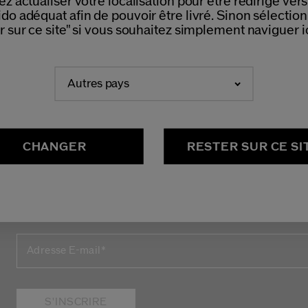
ez actualiser votre localisation pour être redirigé vers 
OUTE COMMANDE
DE
do adéquat afin de pouvoir être livré. Sinon sélectio
r sur ce site" si vous souhaitez simplement naviguer ic
Autres pays
CHANGER
RESTER SUR CE SI
REJOIGNEZ LA COMMUNAU
Inscrivez-vous à notre newsletter et bénéficiez de 20% 
commande.
Adresse E-mail
*
S'INSCRIRE