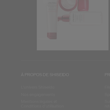
À PROPOS DE SHISEIDO
PR
L’univers Shiseido
FA
Nos engagements
Sp
Mentions légales et
Su
Conditions d’utilisation
re