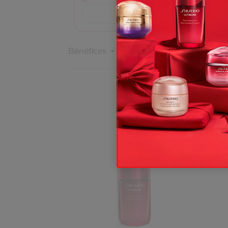
Quel soin me convien
Bénéfices
Préoccupations
Type