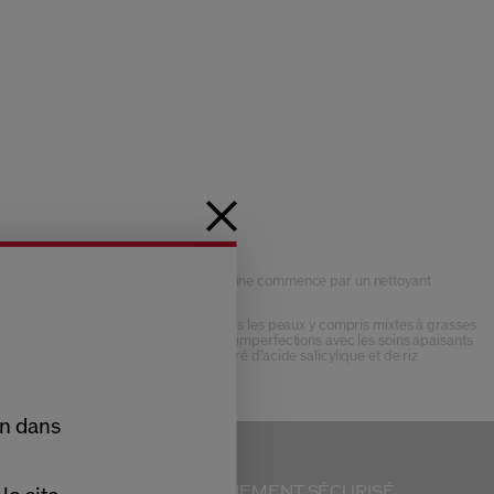
tions sont là pour vous aider. Votre routine commence par un nettoyant
ce au citron vert Shikuwasa.
n Essential Energy.
Conçue pour toutes les peaux y compris mixtes à grasses
lé et localisé, concentrez-vous sur les imperfections avec les soins apaisants
tient un mélange parfaitement équilibré d'acide salicylique et de riz
on dans
ERVICE CLIENTS
PAIEMENT SÉCURISÉ