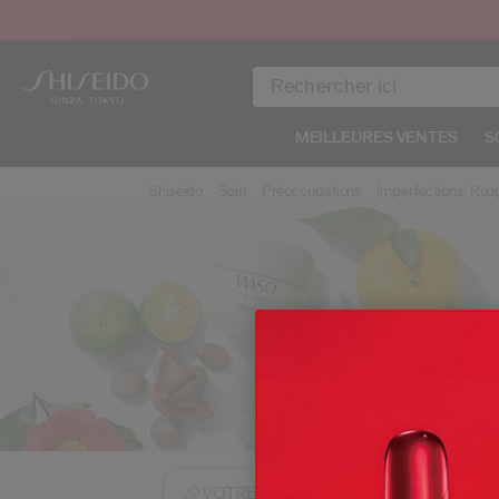
MEILLEURES VENTES
S
Shiseido
Soin
Préoccupations
Imperfections, Rou
Posez moi
VOTRE ASSISTANT BEAUTÉ