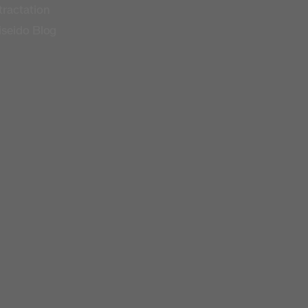
tractation
iseido Blog