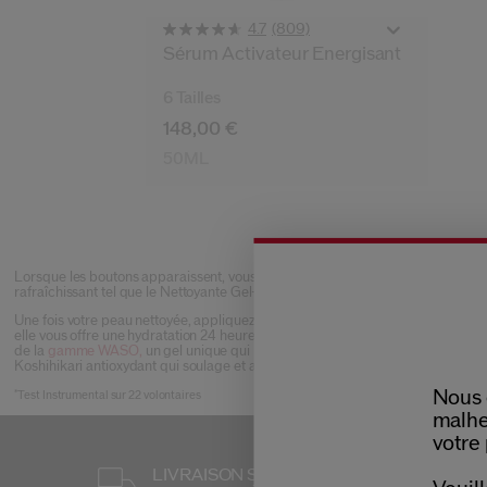
(809)
4.7
Sérum Activateur Énergisant
6 Tailles
148,00 €
50ML
Lorsque les boutons apparaissent, vous avez besoin de solutions ciblées qui a
rafraîchissant tel que le Nettoyante Gel-en-Huile de la gamme
WASO
, qui él
Une fois votre peau nettoyée, appliquez une crème pour le visage légère mai
*
elle vous offre une hydratation 24 heures sur 24
qui garantit que votre peau so
de la
gamme WASO,
un gel unique qui réduit l'apparence des imperfections e
Koshihikari antioxydant qui soulage et apaise même les imperfections tenace
Nous 
*
Test Instrumental sur 22 volontaires
malhe
votre 
LIVRAISON STANDARD
3 ÉCHANT