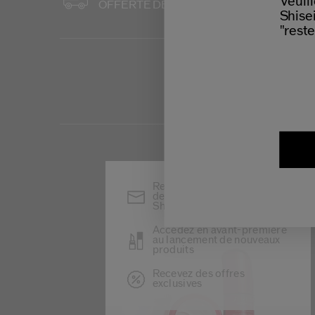
Veuill
OFFERTE DÈS 60 €
POUR T
Shisei
"reste
Restez informé(e) des
dernières actualités
Shiseido
Accédez en avant-première
au lancement de nouveaux
produits
Recevez des offres
exclusives