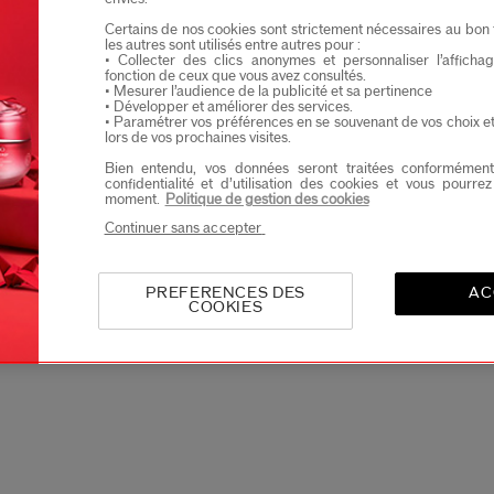
Je confirme que je suis âgé(e) d’au moins 
t le mieux ?
Quel soin réd
Certains de nos cookies sont strictement nécessaires au bon 
les autres sont utilisés entre autres pour :
Je souhaite recevoir les communications de Shisei
• Collecter des clics anonymes et personnaliser l’affich
Vous profiterez d’un accès en avant-première aux nou
fonction de ceux que vous avez consultés.
• Mesurer l’audience de la publicité et sa pertinence
• Développer et améliorer des services.
 de peau
Catégorie
• Paramétrer vos préférences en se souvenant de vos choix e
lors de vos prochaines visites.
Bien entendu, vos données seront traitées conformément
confidentialité et d’utilisation des cookies et vous pourre
moment.
Politique de gestion des cookies
Continuer sans accepter
PREFERENCES DES
AC
COOKIES