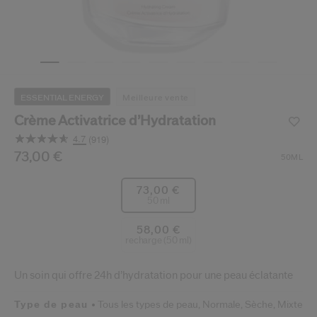
 Shiseido.
 aux nouveaux produits, d’offres exclusives, de conseils d’experts et plus enco
Réinitialiser votre mot 
Un email vous a été envoyé pou
V
ESSENTIAL ENERGY
meilleure vente
Pensez à vérifier vos sp
Crème Activatrice d’Hydratation
4.7
(919)
Lire
919
/fr/fr/shiseido-creme-activatrice-d%E2%80%99hydratat
Article n°
73,00 €
729238182851
DÉTAILS
50ML
avis.
Lien
sur
73,00 €
la
50 ml
même
page.
58,00 €
recharge (50 ml)
Un soin qui offre 24h d’hydratation pour une peau éclatante
Type de peau
Tous les types de peau,
Normale,
Sèche,
Mixte