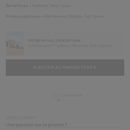
Bénéfices
Hydrater,
Glow,
Lisser
Préoccupations
Sécheresse,
Ridules,
Teint terne
VOTRE RITUEL D'EXCEPTION
Une trousse et 7 cadeaux offerts dès 120€ d'achats.
AJOUTER AUX OPTIONS DU PANIE
ACTIONS RELATIVES AU PRODUIT
AJOUTER AU PANIER
| 73,00 €
Livraisons
VOTRE EXPERT
Une question sur ce produit ?