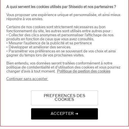
CONTACT
+
A quoi servent les cookies utilisés par Shiseido et nos partenaires ?
Vous proposer une expérience unique et personnalisée, et ainsi mieux
répondre à vos envies.
Certains de nos cookies sont strictement nécessaires au bon
fonctionnement du site, les autres sont utilisés entre autres pour :
• Collecter des clics anonymes et personnaliser l’affichage de nos
produits en fonction de ceux que vous avez consultés.
• Mesurer l’audience de la publicité et sa pertinence
• Développer et améliorer des services.
• Paramétrer vos préférences en se souvenant de vos choix et ainsi
CHOISISSEZ LE PAYS
gagner du temps lors de vos prochaines visites.
Bien entendu, vos données seront traitées conformément à notre
politique de confidentialité et d’utilisation des cookies et vous pourrez
changer d’avis à tout moment.
Politique de gestion des cookies
EU Personne responsable produits
Continuer sans accepter
SHISEIDO EUROPE
57 RUE DE VILLIERS
92200 NEUILLY-SUR-SEINE
Contact
PREFERENCES DES
COOKIES
ACCEPTER ➔
Copyright ©2026 Shiseido Co.,Ltd. Tous droits réservés.