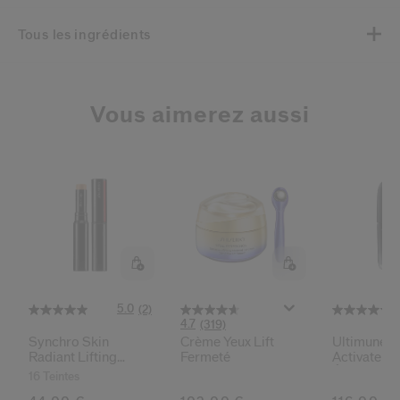
Tous les ingrédients
Vous aimerez aussi
5.0
(2)
4.7
(319)
Synchro Skin
Crème Yeux Lift
Ultimune 
Radiant Lifting
Fermeté
Activateur
Correcteur De Teint
Énergisant
16 Teintes