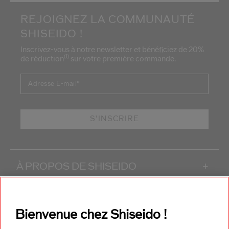
REJOIGNEZ LA COMMUNAUTÉ
SHISEIDO !
Inscrivez-vous à notre newsletter et bénéficiez de 20%
(1)
de réduction
sur votre première commande.
Adresse E-mail
*
S'INSCRIRE
À PROPOS DE SHISEIDO
+
PRODUITS & SERVICES
+
Bienvenue chez Shiseido !