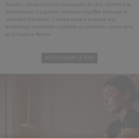
doubles, idéales pour les escapades en duo, invitent à la
déconnexion. La piscine intérieure chauffée prolonge la
sensation d'évasion. Chaque espace propose une
expérience sensorielle complète au hammam, sauna ainsi
qu'à l'espace fitness.
DÉCOUVRIR LE SPA