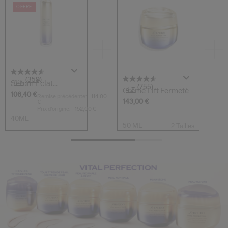
OFFRE
(359)
4.5
Sérum Eclat
(755)
4.7
Crème Lift Fermeté
Contours Redéfinis...
106,40 €
Remise précédente:
114,00
143,00 €
€
Prix d’origine:
152,00 €
40ML
50 ML
2 Tailles