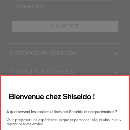
Adresse E-mail
*
S'INSCRIRE
À PROPOS DE SHISEIDO
+
PRODUITS & SERVICES
+
CONTACT
+
Bienvenue chez Shiseido !
A quoi servent les cookies utilisés par Shiseido et nos partenaires ?
Vous proposer une expérience unique et personnalisée, et ainsi mieux
répondre à vos envies.