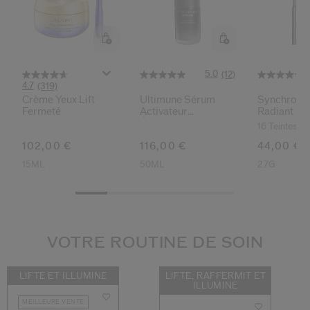
5.0
(12)
4.7
(319)
Crème Yeux Lift
Ultimune Sérum
Synchro Sk
Fermeté
Activateur
Radiant Lif
Énergisant
Correcteur 
16 Teintes
102,00 €
116,00 €
44,00 €
15ML
50ML
2.7G
VOTRE ROUTINE DE SOIN
LIFTE ET ILLUMINE
LIFTE, RAFFERMIT ET
ILLUMINE
MEILLEURE VENTE