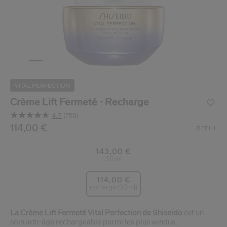
 Shiseido.
 aux nouveaux produits, d’offres exclusives, de conseils d’experts et plus enco
Réinitialiser votre mot 
Un email vous a été envoyé pou
V
Pensez à vérifier vos sp
VITAL PERFECTION
Crème Lift Fermeté - Recharge
4.7
(755)
Lire
755
/fr/fr/shiseido-creme-lift-fermete---recharge-768614209
Article n°
114,00 €
768614209980
DÉTAILS
REFILL
avis.
Lien
sur
143,00 €
la
50 ml
même
page.
114,00 €
recharge (50 ml)
La Crème Lift Fermeté Vital Perfection de Shiseido
est un
soin anti-âge rechargeable parmi les plus vendus,