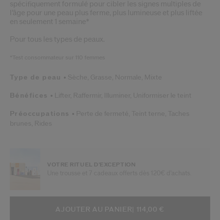
spécifiquement formulé pour cibler les signes multiples de
l’âge pour une peau plus ferme, plus lumineuse et plus liftée
en seulement 1 semaine*
Pour tous les types de peaux.
*Test consommateur sur 110 femmes
Type de peau
Sèche,
Grasse,
Normale,
Mixte
Bénéfices
Lifter,
Raffermir,
Illuminer,
Uniformiser le teint
Préoccupations
Perte de fermeté,
Teint terne,
Taches
brunes,
Rides
VOTRE RITUEL D'EXCEPTION
Une trousse et 7 cadeaux offerts dès 120€ d'achats.
AJOUTER AUX OPTIONS DU PANIE
ACTIONS RELATIVES AU PRODUIT
AJOUTER AU PANIER
| 114,00 €