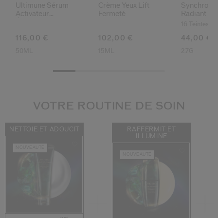
Ultimune Sérum
Crème Yeux Lift
Synchro Sk
Activateur
Fermeté
Radiant Lif
Énergisant
Correcteur 
16 Teintes
116,00 €
102,00 €
44,00 €
50ML
15ML
2.7G
VOTRE ROUTINE DE SOIN
NETTOIE ET ADOUCIT
RAFFERMIT ET
ILLUMINE
NOUVEAUTÉ
NOUVEAUTÉ