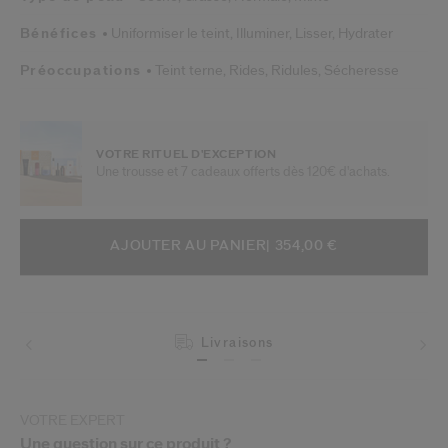
Bénéfices
Uniformiser le teint,
Illuminer,
Lisser,
Hydrater
Préoccupations
Teint terne,
Rides,
Ridules,
Sécheresse
VOTRE RITUEL D'EXCEPTION
Une trousse et 7 cadeaux offerts dès 120€ d'achats.
AJOUTER AUX OPTIONS DU PANIE
ACTIONS RELATIVES AU PRODUIT
AJOUTER AU PANIER
| 354,00 €
Livraisons
Retours
VOTRE EXPERT
Une question sur ce produit ?