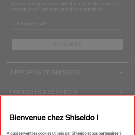
Inscrivez-vous à notre newsletter et bénéficiez de 20%
(1)
de réduction
sur votre première commande.
Adresse E-mail
*
S'INSCRIRE
À PROPOS DE SHISEIDO
+
PRODUITS & SERVICES
+
CONTACT
+
Bienvenue chez Shiseido !
A quoi servent les cookies utilisés par Shiseido et nos partenaires ?