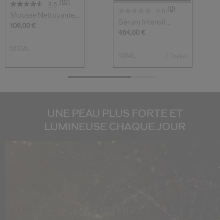
(15)
4.5
(0)
0.0
Mousse Nettoyante
Sérum Intensif
Extra Riche
108,00 €
Fermeté Et Écla...
464,00 €
125ML
50ML
2 Tailles
UNE PEAU PLUS FORTE ET
LUMINEUSE CHAQUE JOUR