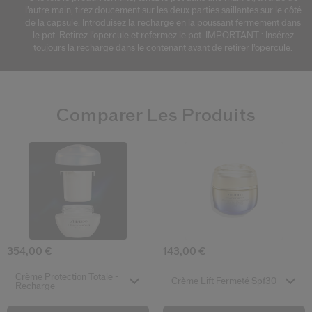
l’autre main, tirez doucement sur les deux parties saillantes sur le côté
de la capsule. Introduisez la recharge en la poussant fermement dans
le pot. Retirez l’opercule et refermez le pot. IMPORTANT : Insérez
toujours la recharge dans le contenant avant de retirer l’opercule.
Comparer Les Produits
4.5
4.4
0.0
5.0
4.8
(224)
(31)
(5)
(26)
(0)
Crème Protection Totale - Recharge
Crème Lift Fe
354,00 €
143,00 €
Select variant
Select variant
Crème Protection Totale -
Crème Lift Fermeté Spf30
Recharge