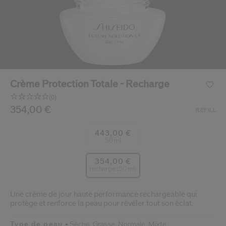
 Shiseido.
 aux nouveaux produits, d’offres exclusives, de conseils d’experts et plus enco
Réinitialiser votre mot 
Un email vous a été envoyé pou
V
Pensez à vérifier vos sp
Crème Protection Totale - Recharge
(0)
Aucune
valeur
/fr/fr/shiseido-creme-protection-totale---recharge-7292
Article n°
354,00 €
729238212671
DÉTAILS
REFILL
de
notation.
Lien
443,00 €
sur
50 ml
la
même
354,00 €
page.
recharge (50 ml)
Une crème de jour haute performance rechargeable qui
protège et renforce la peau pour révéler tout son éclat.
Type de peau
Sèche,
Grasse,
Normale,
Mixte