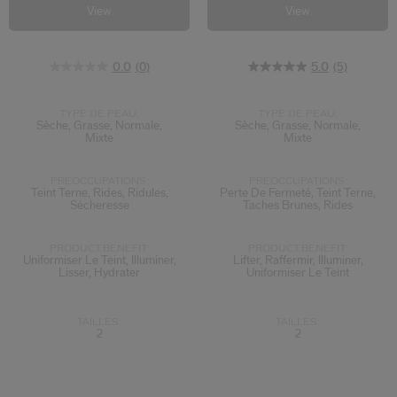
View
View
0.0
(0)
5.0
(5)
TYPE DE PEAU:
TYPE DE PEAU:
Sèche, Grasse, Normale,
Sèche, Grasse, Normale,
Mixte
Mixte
PRÉOCCUPATIONS:
PRÉOCCUPATIONS:
Teint Terne, Rides, Ridules,
Perte De Fermeté, Teint Terne,
Sécheresse
Taches Brunes, Rides
PRODUCT.BENEFIT:
PRODUCT.BENEFIT:
Uniformiser Le Teint, Illuminer,
Lifter, Raffermir, Illuminer,
Lisser, Hydrater
Uniformiser Le Teint
TAILLES:
TAILLES:
2
2