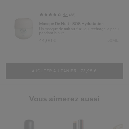
page.
4.4
(38)
Lire
38
Masque De Nuit - SOS Hydratation
avis.
Un masque de nuit au Yuzu qui recharge la peau
Lien
pendant la nuit.
sur
Article n° 768614178798
la
44,00 €
50ML
même
page.
AJOUTER AU PANIER - 73,95 €
Vous aimerez aussi