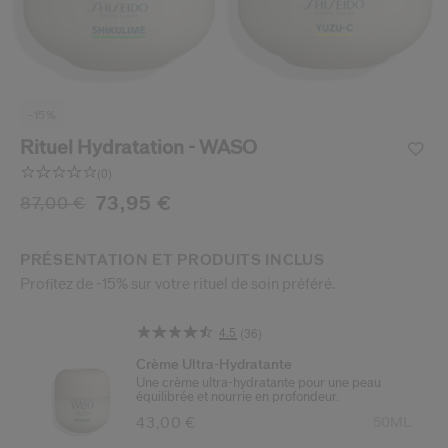
 Shiseido.
 aux nouveaux produits, d’offres exclusives, de conseils d’experts et plus enco
Réinitialiser votre mot 
-15%
Un email vous a été envoyé pou
V
Rituel Hydratation - WASO
Pensez à vérifier vos sp
(0)
Aucune
valeur
73,95 €
87,00 €
de
notation.
/fr/fr/rituel-hydratation---waso-wasobundle.html
Article n°
wasobundle
Lien
sur
PRODUCTS
PRÉSENTATION ET PRODUITS INCLUS
la
Profitez de -15% sur votre rituel de soin préféré.
même
page.
4.5
(36)
Lire
36
Crème Ultra-Hydratante
avis.
Une crème ultra-hydratante pour une peau
Lien
équilibrée et nourrie en profondeur.
sur
Article n° 768614178750
la
43,00 €
50ML
même