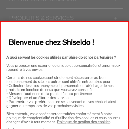
PRODUITS & SERVICES
+
CONTACT
+
Bienvenue chez Shiseido !
A quoi servent les cookies utilisés par Shiseido et nos partenaires ?
Vous proposer une expérience unique et personnalisée, et ainsi mieux
répondre à vos envies.
Certains de nos cookies sont strictement nécessaires au bon
fonctionnement du site, les autres sont utilisés entre autres pour :
• Collecter des clics anonymes et personnaliser l’affichage de nos
CHOISISSEZ LE PAYS
produits en fonction de ceux que vous avez consultés.
• Mesurer l’audience de la publicité et sa pertinence
• Développer et améliorer des services.
• Paramétrer vos préférences en se souvenant de vos choix et ainsi
gagner du temps lors de vos prochaines visites.
EU Personne responsable produits
Bien entendu, vos données seront traitées conformément à notre
SHISEIDO EUROPE
politique de confidentialité et d’utilisation des cookies et vous pourrez
57 RUE DE VILLIERS
changer d’avis à tout moment.
Politique de gestion des cookies
92200 NEUILLY-SUR-SEINE