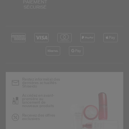
PAIEMENT
SÉCURISÉ
Restez informé(e) des
dernières actualités
Shiseido
Accédez en avant-
première au
lancement de
nouveaux produits
Recevez des offres
exclusives