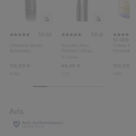
5.0
5.0
(12)
(2)
4.7
(319)
Ultimune Sérum
Synchro Skin
Crème Yeux
Activateur
Radiant Lifting
Fermeté
Énergisant
Correcteur De Teint
16 Teintes
116,00 €
44,00 €
102,00 €
50ML
2.7G
15ML