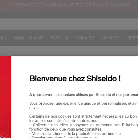
UNE TROUSSE ET 7 CADEAUX OFFERTS DÈS 120€ D'ACHATS.
OIN
MAQUILLAGE
PARFUM
SOLAIRE
HOMME
OFF
Bienvenue chez Shiseido !
A quoi servent les cookies utilisés par Shiseido et nos partenai
Vous proposer une expérience unique et personnalisée, et ain
envies.
ILLONS AU CHOIX
S
RETOURS OFFERTS
OUTE COMMANDE
DE
Certains de nos cookies sont strictement nécessaires au bon 
les autres sont utilisés entre autres pour :
• Collecter des clics anonymes et personnaliser l’affich
fonction de ceux que vous avez consultés.
• Mesurer l’audience de la publicité et sa pertinence