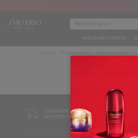
MEILLEURES VENTES
S
Shiseido
Meilleures Ventes
Trouver mon Sérum
LIVRAISON STANDARD
3 ÉCHANT
OFFERTE DÈS 60 €
POUR T