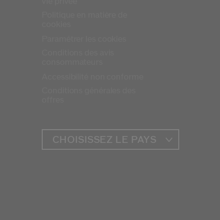
vie privée
Politique en matière de
cookies
Paramétrer les cookies
Conditions des avis
consommateurs
Accessibilité non conforme
Conditions générales des
offres
CHOISISSEZ LE PAYS