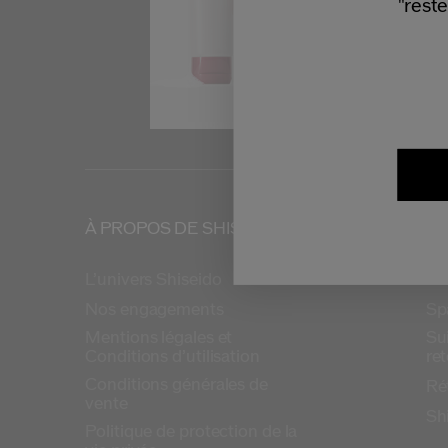
"reste
À PROPOS DE SHISEIDO
PR
L’univers Shiseido
FA
Nos engagements
Sp
Mentions légales et
Su
Conditions d’utilisation
re
Conditions générales de
Ré
vente
Sh
Politique de protection de la