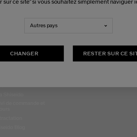
r sur ce site" si vous souhaitez simplement naviguer ic
Autres pays
CHANGER
RESTER SUR CE SI
ODUITS ET SERVICES
CONTACT
Q
Nous contacter
a Shiseido
ivi de commande et
tours
tractation
iseido Blog