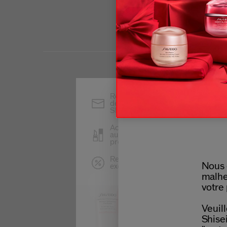
Restez informé(e) des
dernières actualités
Shiseido
Accédez en avant-première
au lancement de nouveaux
produits
Recevez des offres
Nous 
exclusives
malhe
votre 
Veuill
Shisei