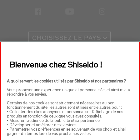
CHOISISSEZ LE PAYS
EU Personne responsable produits
Bienvenue chez Shiseido !
SHISEIDO EUROPE
57 RUE DE VILLIERS
92200 NEUILLY-SUR-SEINE
A quoi servent les cookies utilisés par Shiseido et nos partenaires ?
Contact
Vous proposer une expérience unique et personnalisée, et ainsi mieux
répondre à vos envies.
Certains de nos cookies sont strictement nécessaires au bon
Copyright ©2026 Shiseido Co.,Ltd. Tous droits réservés.
fonctionnement du site, les autres sont utilisés entre autres pour :
• Collecter des clics anonymes et personnaliser l’affichage de nos
produits en fonction de ceux que vous avez consultés.
• Mesurer l’audience de la publicité et sa pertinence
• Développer et améliorer des services.
• Paramétrer vos préférences en se souvenant de vos choix et ainsi
gagner du temps lors de vos prochaines visites.