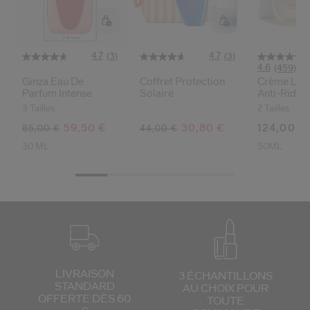
 Shiseido.
 aux nouveaux produits, d’offres exclusives, de conseils d’experts et plus enco
Réinitialiser votre mot 
4.7
4.7
(3)
(3)
4.6
(459)
Ginza Eau De
Coffret Protection
Crème Liss
Un email vous a été envoyé pou
Parfum Intense
Solaire
Anti-Rides
V
Pensez à vérifier vos sp
3 Tailles
2 Tailles
59,50 €
30,80 €
124,00 €
85,00 €
44,00 €
30 ML
50ML
LIVRAISON
3 ÉCHANTILLONS
STANDARD
AU CHOIX
POUR
OFFERTE DÈS 60
TOUTE