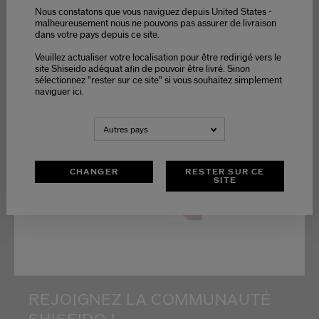
Nous constatons que vous naviguez depuis United States -
malheureusement nous ne pouvons pas assurer de livraison
dans votre pays depuis ce site.
Veuillez actualiser votre localisation pour être redirigé vers le
Restez informé(e) des
site Shiseido adéquat afin de pouvoir être livré. Sinon
dernières actualités
sélectionnez "rester sur ce site" si vous souhaitez simplement
Shiseido
naviguer ici.
Accédez en avant-
première au
lancement de
nouveaux produits
Autres pays
Recevez des offres
exclusives
CHANGER
RESTER SUR CE
SITE
REJOIGNEZ LA COMMUNAUTÉ