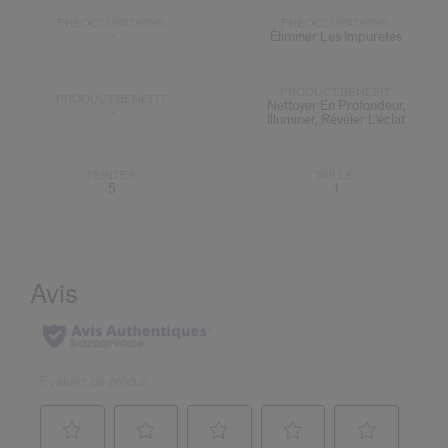
PRÉOCCUPATIONS:
PRÉOCCUPATIONS:
-
Éliminer Les Impuretés
PRODUCT.BENEFIT:
PRODUCT.BENEFIT:
Nettoyer En Profondeur,
-
Illuminer, Révéler L'éclat
TEINTES:
TAILLE:
5
1