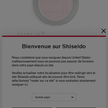
(0)
0.0
SUBLIMATEUR ÉCLAT TEINT & ...
Bienvenue sur Shiseido
9 Teintes
Nous constatons que vous naviguez depuis United States -
malheureusement nous ne pouvons pas assurer de livraison
dans votre pays depuis ce site.
(0)
0.0
Veuillez actualiser votre localisation pour être redirigé vers le
50,00 €
site Shiseido adéquat afin de pouvoir être livré. Sinon
sélectionnez "rester sur ce site" si vous souhaitez simplement
7G
naviguer ici.
AJOUTER AU PANIER
Autres pays