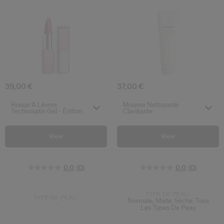
0.0
0.0
(0)
(0)
Rouge À Lèvres Technosatin Gel - Édition L
Mousse Nettoya
39,00 €
37,00 €
Select variant
Select variant
Rouge À Lèvres
Mousse Nettoyante
Technosatin Gel - Édition
Clarifiante
Limitée
View
View
0.0
(0)
0.0
(0)
TYPE DE PEAU:
TYPE DE PEAU:
Normale, Mixte, Sèche, Tous
-
Les Types De Peau