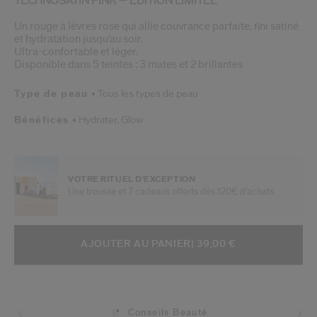
TECHNOSATIN PINK — ÉDITION LIMITÉE
Un rouge à lèvres rose qui allie couvrance parfaite, fini satiné
et hydratation jusqu’au soir.
Ultra-confortable et léger.
Disponible dans 5 teintes : 3 mates et 2 brillantes
Type de peau
Tous les types de peau
Bénéfices
Hydrater,
Glow
VOTRE RITUEL D'EXCEPTION
Une trousse et 7 cadeaux offerts dès 120€ d'achats.
AJOUTER AUX OPTIONS DU PANIE
ACTIONS RELATIVES AU PRODUIT
AJOUTER AU PANIER
| 39,00 €
Conseils Beauté
Livraisons