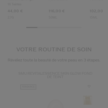
Correcteur De Teint
Énergisant
16 Teintes
44,00 €
116,00 €
102,00 €
2.7G
50ML
15ML
VOTRE ROUTINE DE SOIN
Révélez toute la beauté de votre peau en 3 étapes.
SMU REVITALESSENCE SKIN GLOW FOND
DE TEINT
TENDANCE