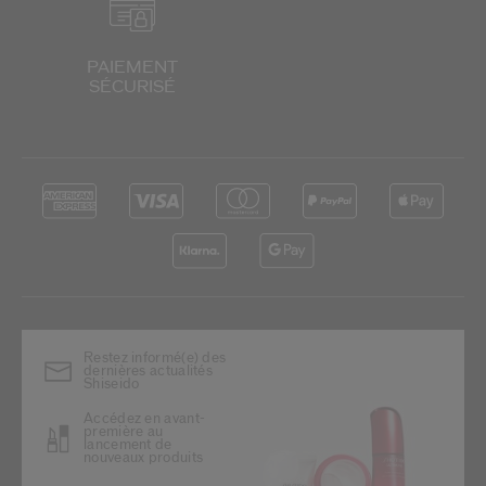
PAIEMENT
SÉCURISÉ
Restez informé(e) des
dernières actualités
Shiseido
Accédez en avant-
première au
lancement de
nouveaux produits