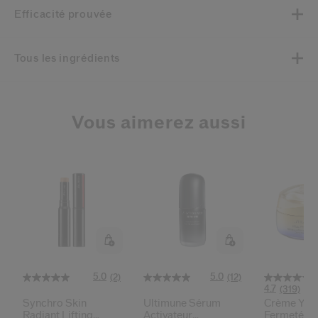
Efficacité prouvée
Tous les ingrédients
Vous aimerez aussi
5.0
5.0
(2)
(12)
4.7
(319)
Synchro Skin
Ultimune Sérum
Crème Yeux
Radiant Lifting
Activateur
Fermeté