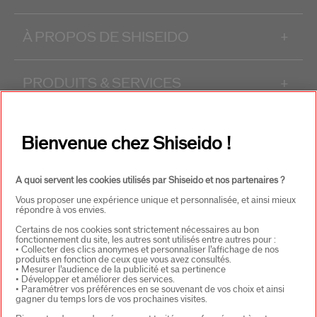
À PROPOS DE SHISEIDO
+
PRODUITS & SERVICES
+
CONTACT
+
Bienvenue chez Shiseido !
A quoi servent les cookies utilisés par Shiseido et nos partenaires ?
Vous proposer une expérience unique et personnalisée, et ainsi mieux
répondre à vos envies.
Certains de nos cookies sont strictement nécessaires au bon
fonctionnement du site, les autres sont utilisés entre autres pour :
• Collecter des clics anonymes et personnaliser l’affichage de nos
CHOISISSEZ LE PAYS
produits en fonction de ceux que vous avez consultés.
• Mesurer l’audience de la publicité et sa pertinence
• Développer et améliorer des services.
• Paramétrer vos préférences en se souvenant de vos choix et ainsi
gagner du temps lors de vos prochaines visites.
EU Personne responsable produits