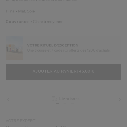
Fini
Mat,
Soie
Couvrance
Claire à moyenne
VOTRE RITUEL D'EXCEPTION
Une trousse et 7 cadeaux offerts dès 120€ d'achats.
AJOUTER AUX OPTIONS DU PANIE
ACTIONS RELATIVES AU PRODUIT
AJOUTER AU PANIER
| 45,00 €
Livraisons
VOTRE EXPERT