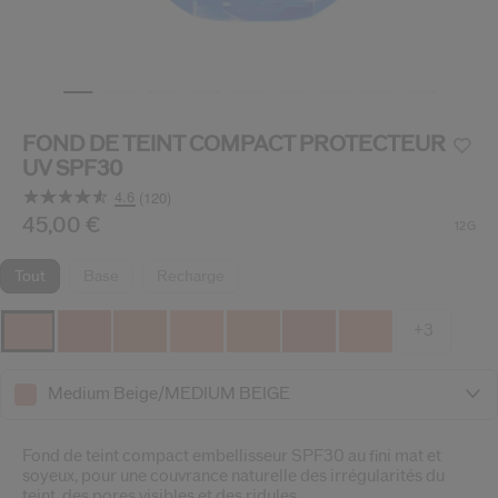
 Shiseido.
 aux nouveaux produits, d’offres exclusives, de conseils d’experts et plus enco
Réinitialiser votre mot 
FOND DE TEINT COMPACT PROTECTEUR
Un email vous a été envoyé pou
V
UV SPF30
Pensez à vérifier vos sp
4.6
(120)
Lire
120
/fr/fr/shiseido-sun-fond-de-teint-compact-protecteur-u
Article n°
45,00 €
730852213142
DÉTAILS
12G
avis.
Lien
sur
tout
base
recharge
la
même
page.
+3
Medium Beige/MEDIUM BEIGE
Fond de teint compact embellisseur SPF30 au fini mat et
soyeux, pour une couvrance naturelle des irrégularités du
teint, des pores visibles et des ridules.