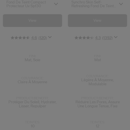
Fond De Teint Compact
Synchro Skin Self-
Protecteur Uv Spf30
Refreshing Fond De Teint
Poudre Fini Sur Mesure
View
View
4.6
(120)
4.3
(1392)
FINI:
FINI:
Mat, Soie
Mat
COUVRANCE:
COUVRANCE:
Légère À Moyenne,
Claire À Moyenne
Modulable
PRODUCT.BENEFIT:
PRODUCT.BENEFIT:
Protéger Du Soleil, Hydrater,
Réduire Les Pores, Assure
Lisser, Repulper
Une Longue Tenue, Fixe
TEINTES:
TEINTES:
10
12