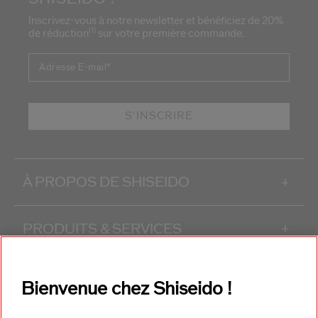
Inscrivez-vous à notre newsletter et bénéficiez de 20%
(1)
de réduction
sur votre première commande.
Adresse E-mail
*
S'INSCRIRE
À PROPOS DE SHISEIDO
+
PRODUITS & SERVICES
+
CONTACT
+
Bienvenue chez Shiseido !