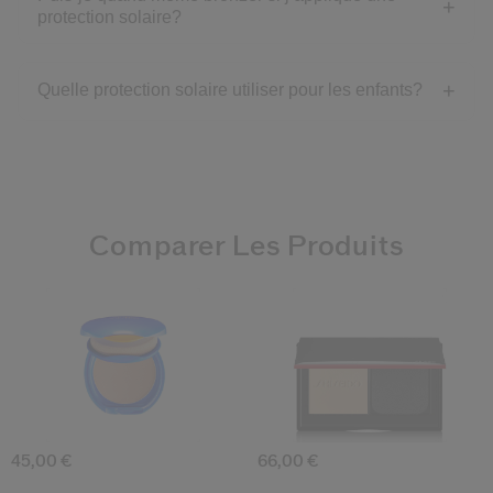
protection solaire?
Quelle protection solaire utiliser pour les enfants?
Comparer Les Produits
4.6
4.3
3.6
0.0
(1392)
(120)
(17)
(0)
Fond De Teint Compact Protecteur Uv Spf
Synchro Skin S
45,00 €
66,00 €
Select variant
Select variant