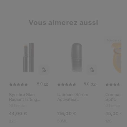
Vous aimerez aussi
Tendance
5.0
5.0
(2)
(12)
Synchro Skin
Ultimune Sérum
Compact B
Radiant Lifting
Activateur
Spf10
Correcteur De Teint
Énergisant
16 Teintes
6 Teintes
44,00 €
116,00 €
45,00 €
2.7G
50ML
12G