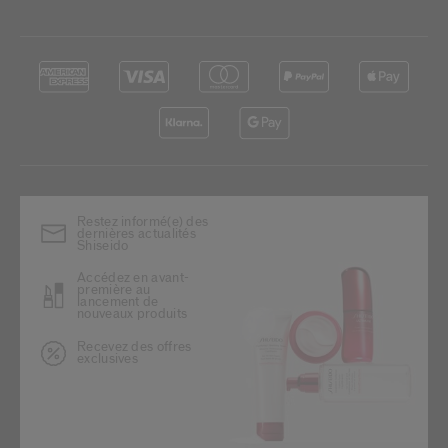
Restez informé(e) des
dernières actualités
Shiseido
Accédez en avant-
première au
lancement de
nouveaux produits
Recevez des offres
exclusives