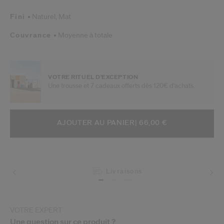
Fini
Naturel,
Mat
Couvrance
Moyenne à totale
VOTRE RITUEL D'EXCEPTION
Une trousse et 7 cadeaux offerts dès 120€ d'achats.
AJOUTER AUX OPTIONS DU PANIE
ACTIONS RELATIVES AU PRODUIT
AJOUTER AU PANIER
| 66,00 €
Livraisons
VOTRE EXPERT
Une question sur ce produit ?