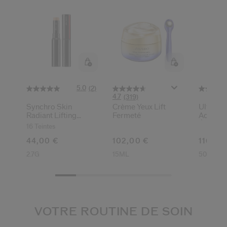
5.0
(2)
4.7
(319)
Synchro Skin
Crème Yeux Lift
Ultimun
Radiant Lifting
Fermeté
Activate
Correcteur De Teint
Énergis
16 Teintes
44,00 €
102,00 €
116,00
2.7G
15ML
50ML
VOTRE ROUTINE DE SOIN