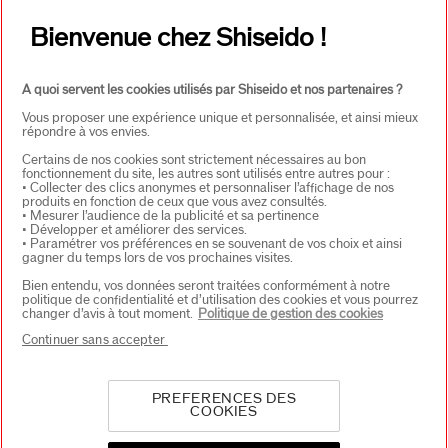
PRODUITS & SERVICES
+
Bienvenue chez Shiseido !
CONTACT
+
A quoi servent les cookies utilisés par Shiseido et nos partenaires ?
Vous proposer une expérience unique et personnalisée, et ainsi mieux
répondre à vos envies.
Certains de nos cookies sont strictement nécessaires au bon
fonctionnement du site, les autres sont utilisés entre autres pour :
• Collecter des clics anonymes et personnaliser l’affichage de nos
produits en fonction de ceux que vous avez consultés.
• Mesurer l’audience de la publicité et sa pertinence
• Développer et améliorer des services.
• Paramétrer vos préférences en se souvenant de vos choix et ainsi
CHOISISSEZ LE PAYS
gagner du temps lors de vos prochaines visites.
Bien entendu, vos données seront traitées conformément à notre
politique de confidentialité et d’utilisation des cookies et vous pourrez
changer d’avis à tout moment.
Politique de gestion des cookies
EU Personne responsable produits
Continuer sans accepter
SHISEIDO EUROPE
57 RUE DE VILLIERS
92200 NEUILLY-SUR-SEINE
Contact
PREFERENCES DES
COOKIES