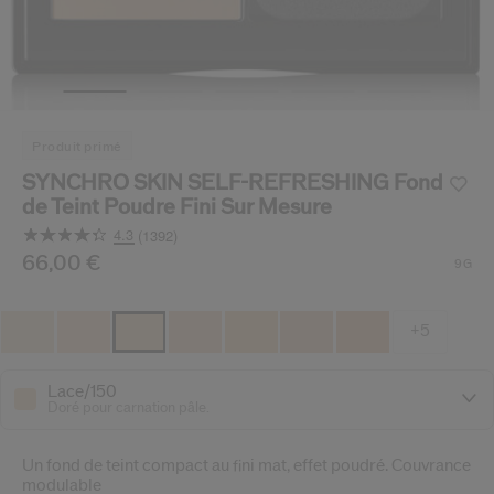
 Shiseido.
 aux nouveaux produits, d’offres exclusives, de conseils d’experts et plus enco
Réinitialiser votre mot 
Un email vous a été envoyé pou
produit primé
V
Pensez à vérifier vos sp
SYNCHRO SKIN SELF-REFRESHING Fond
de Teint Poudre Fini Sur Mesure
4.3
(1392)
Lire
1392
/fr/fr/shiseido-synchro-skin-self-refreshing-fond-de-tei
Article n°
66,00 €
729238161153
DÉTAILS
9G
avis.
Lien
sur
la
+5
même
page.
Lace/150
Doré pour carnation pâle.
Un fond de teint compact au fini mat, effet poudré. Couvrance
modulable