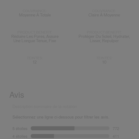
COUVRANCE:
COUVRANCE:
Moyenne À Totale
Claire À Moyenne
PRODUCT.BENEFIT:
PRODUCT.BENEFIT:
Réduire Les Pores, Assure
Protéger Du Soleil, Hydrater,
Une Longue Tenue, Fixe
Lisser, Repulper
TEINTES:
TEINTES:
12
10