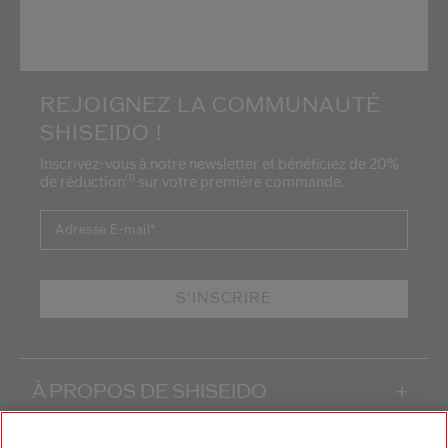
REJOIGNEZ LA COMMUNAUTÉ
SHISEIDO !
Inscrivez-vous à notre newsletter et bénéficiez de 20%
(1)
de réduction
sur votre première commande.
Adresse E-mail
*
S'INSCRIRE
À PROPOS DE SHISEIDO
+