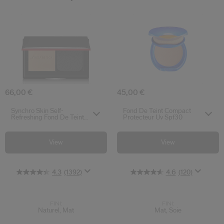
4.3
4.6
3.6
0.0
(1392)
(120)
(17)
(0)
Synchro Skin Self-Refreshing Fond De Tein
Fond De Teint
66,00 €
45,00 €
Select variant
Select variant
Synchro Skin Self-
Fond De Teint Compact
Refreshing Fond De Teint
Protecteur Uv Spf30
Poudre Fini Sur Mesure
View
View
4.3
(1392)
4.6
(120)
FINI:
FINI:
Naturel, Mat
Mat, Soie