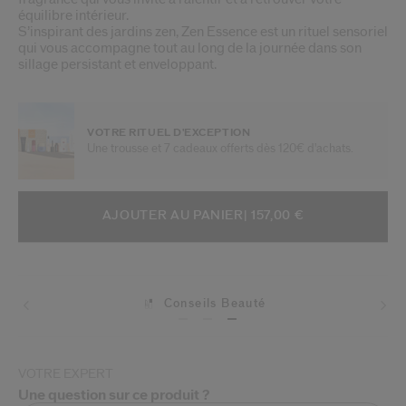
équilibre intérieur.
S’inspirant des jardins zen, Zen Essence est un rituel sensoriel
qui vous accompagne tout au long de la journée dans son
sillage persistant et enveloppant.
VOTRE RITUEL D'EXCEPTION
Une trousse et 7 cadeaux offerts dès 120€ d'achats.
AJOUTER AUX OPTIONS DU PANIE
ACTIONS RELATIVES AU PRODUIT
AJOUTER AU PANIER
| 157,00 €
Conseils Beauté
Livraisons
VOTRE EXPERT
Une question sur ce produit ?