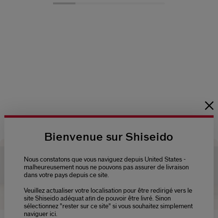
Loaded
:
100.00%
Current
0:14
/
Duration
0:30
Pause
Unmute
Picture-
Fullsc
in-
Picture
Time
Bienvenue sur Shiseido
Nous constatons que vous naviguez depuis United States -
malheureusement nous ne pouvons pas assurer de livraison
dans votre pays depuis ce site.
Veuillez actualiser votre localisation pour être redirigé vers le
site Shiseido adéquat afin de pouvoir être livré. Sinon
sélectionnez "rester sur ce site" si vous souhaitez simplement
naviguer ici.