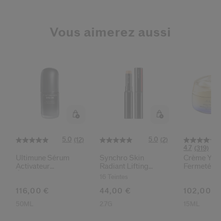
Vous aimerez aussi
5.0
5.0
(12)
(2)
4.7
(319)
Ultimune Sérum
Synchro Skin
Crème Yeux
Activateur
Radiant Lifting
Fermeté
Énergisant
Correcteur De Teint
16 Teintes
116,00 €
44,00 €
102,00 €
50ML
2.7G
15ML