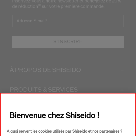
Inscrivez-vous à notre newsletter et bénéficiez de 20%
(1)
de réduction
sur votre première commande.
Adresse E-mail
*
S'INSCRIRE
À PROPOS DE SHISEIDO
+
PRODUITS & SERVICES
+
CONTACT
+
Bienvenue chez Shiseido !
A quoi servent les cookies utilisés par Shiseido et nos partenaires ?