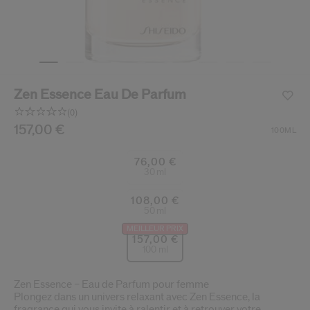
 Shiseido.
 aux nouveaux produits, d’offres exclusives, de conseils d’experts et plus enco
Réinitialiser votre mot 
Un email vous a été envoyé pou
Zen Essence Eau De Parfum
V
Pensez à vérifier vos sp
(0)
Aucune
valeur
/fr/fr/shiseido-zen-essence-eau-de-parfum-76861423223
Article n°
157,00 €
768614232230
DÉTAILS
100ML
de
notation.
Lien
76,00 €
sur
30 ml
la
même
108,00 €
page.
50 ml
MEILLEUR PRIX
157,00 €
100 ml
Zen Essence – Eau de Parfum pour femme
Plongez dans un univers relaxant avec Zen Essence, la
fragrance qui vous invite à ralentir et à retrouver votre