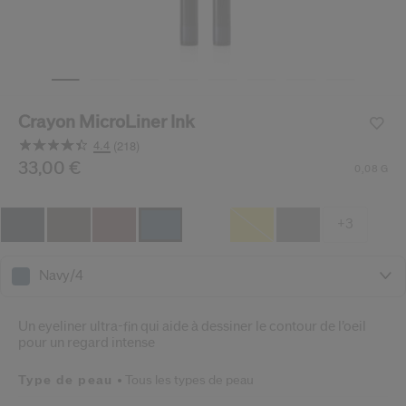
 Shiseido.
 aux nouveaux produits, d’offres exclusives, de conseils d’experts et plus enco
Réinitialiser votre mot 
Un email vous a été envoyé pou
Crayon MicroLiner Ink
V
Pensez à vérifier vos sp
4.4
(218)
Lire
218
/fr/fr/shiseido-crayon-microliner-ink-729238147362.html
Article n°
33,00 €
729238147362
DÉTAILS
0,08 G
avis.
Lien
sur
la
+3
même
page.
Navy/4
Un eyeliner ultra-fin qui aide à dessiner le contour de l’oeil
pour un regard intense
Type de peau
Tous les types de peau