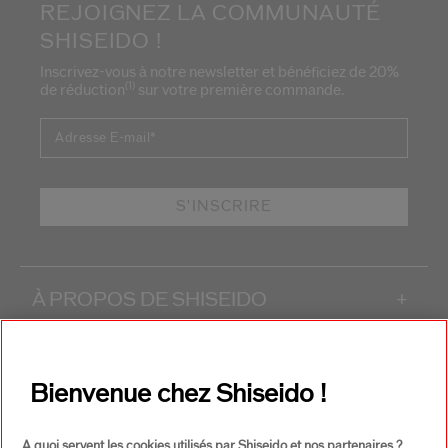
REJOIGNEZ LA COMMUNAUTÉ
SHISEIDO !
Inscrivez-vous à notre newsletter et bénéficiez de 20%
(1)
de réduction
sur votre première commande.
Adresse E-mail
*
S'INSCRIRE
À PROPOS DE SHISEIDO
+
PRODUITS & SERVICES
+
Bienvenue chez Shiseido !
CONTACT
+
A quoi servent les cookies utilisés par Shiseido et nos partenaires ?