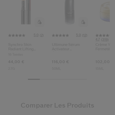
5.0
5.0
(2)
(12)
4.7
(319)
Synchro Skin
Ultimune Sérum
Crème Yeux
Radiant Lifting
Activateur
Fermeté
Correcteur De Teint
Énergisant
16 Teintes
44,00 €
116,00 €
102,00 €
2.7G
50ML
15ML
Comparer Les Produits
4.4
3.5
(218)
(38)