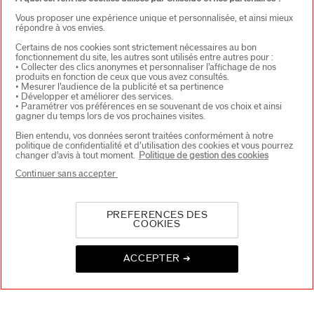
Vous proposer une expérience unique et personnalisée, et ainsi mieux
répondre à vos envies.
Certains de nos cookies sont strictement nécessaires au bon
fonctionnement du site, les autres sont utilisés entre autres pour :
• Collecter des clics anonymes et personnaliser l’affichage de nos
produits en fonction de ceux que vous avez consultés.
• Mesurer l’audience de la publicité et sa pertinence
• Développer et améliorer des services.
• Paramétrer vos préférences en se souvenant de vos choix et ainsi
CHOISISSEZ LE PAYS
gagner du temps lors de vos prochaines visites.
Bien entendu, vos données seront traitées conformément à notre
politique de confidentialité et d’utilisation des cookies et vous pourrez
changer d’avis à tout moment.
Politique de gestion des cookies
EU Personne responsable produits
Continuer sans accepter
SHISEIDO EUROPE
57 RUE DE VILLIERS
92200 NEUILLY-SUR-SEINE
Contact
PREFERENCES DES
COOKIES
ACCEPTER ➔
Copyright ©2026 Shiseido Co.,Ltd. Tous droits réservés.