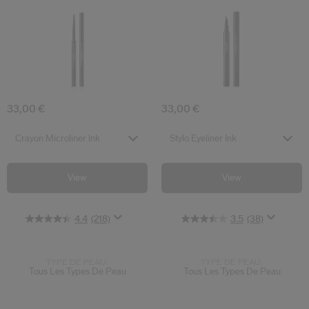
Crayon Microliner Ink
Stylo Eyeliner 
33,00 €
33,00 €
Select variant
Select variant
Crayon Microliner Ink
Stylo Eyeliner Ink
View
View
4.4
(218)
3.5
(38)
TYPE DE PEAU:
TYPE DE PEAU:
Tous Les Types De Peau
Tous Les Types De Peau