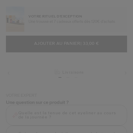
VOTRE RITUEL D'EXCEPTION
Une trousse et 7 cadeaux offerts dès 120€ d'achats.
AJOUTER AUX OPTIONS DU PANIE
ACTIONS RELATIVES AU PRODUIT
AJOUTER AU PANIER
| 33,00 €
Livraisons
VOTRE EXPERT
Une question sur ce produit ?
Quelle est la tenue de cet eyeliner au cours
de la journée ?