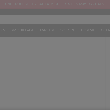
UNE TROUSSE ET 7 CADEAUX OFFERTS DÈS 120€ D'ACHATS.
OIN
MAQUILLAGE
PARFUM
SOLAIRE
HOMME
OFF
/f
Ar