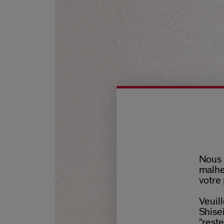
Nous 
malhe
votre 
Veuill
Shisei
"reste