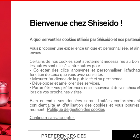
Je confirme que je suis âgé(e) d’au moins 
Bienvenue chez Shiseido !
Je souhaite recevoir les communications de Shisei
Vous profiterez d’un accès en avant-première aux nou
A quoi servent les cookies utilisés par Shiseido et nos partenai
Vous proposer une expérience unique et personnalisée, et ain
envies.
Certains de nos cookies sont strictement nécessaires au bon 
les autres sont utilisés entre autres pour :
• Collecter des clics anonymes et personnaliser l’affich
fonction de ceux que vous avez consultés.
• Mesurer l’audience de la publicité et sa pertinence
• Développer et améliorer des services.
• Paramétrer vos préférences en se souvenant de vos choix e
lors de vos prochaines visites.
Bien entendu, vos données seront traitées conformément
confidentialité et d’utilisation des cookies et vous pourre
moment.
Politique de gestion des cookies
Continuer sans accepter
PREFERENCES DES
AC