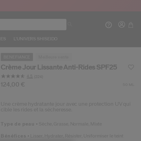
RES
L'UNIVERS SHISEIDO
BENEFIANCE
meilleure vente
Crème Jour Lissante Anti-Rides SPF25
4.5
(224)
Lire
224
r/fr/shiseido-creme-jour-lissante-anti-rides-spf25-7
ticle n°
768614149514
124,00 €
DÉTAILS
50 ML
avis.
Cré
C
Lien
sur
la
Une crème hydratante jour avec une protection UV qui
CO
même
cible les rides et la sécheresse.
IN
page.
Type de peau
Sèche,
Grasse,
Normale,
Mixte
Bénéfices
Lisser,
Hydrater,
Résister,
Uniformiser le teint