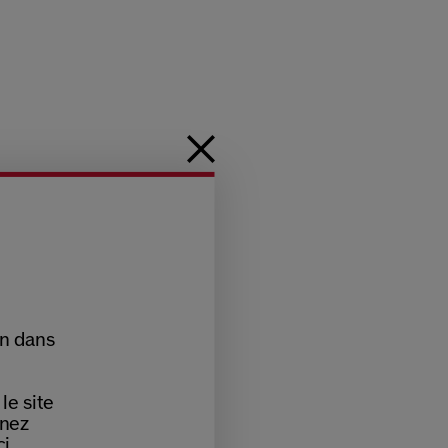
on dans
le site
nnez
i.