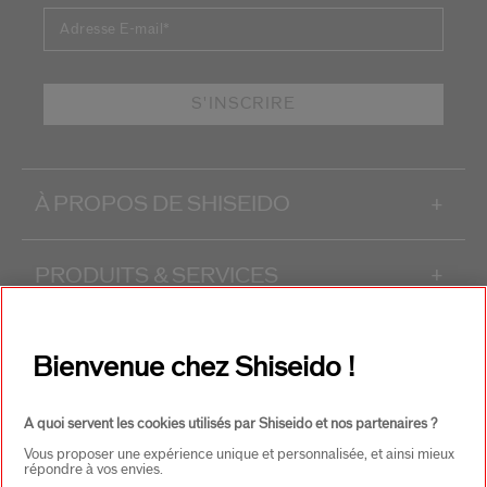
Adresse E-mail
*
S'INSCRIRE
À PROPOS DE SHISEIDO
+
PRODUITS & SERVICES
+
CONTACT
+
Bienvenue chez Shiseido !
A quoi servent les cookies utilisés par Shiseido et nos partenaires ?
Vous proposer une expérience unique et personnalisée, et ainsi mieux
répondre à vos envies.