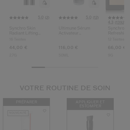
5.0
5.0
(2)
(12)
4.3
(1392)
Synchro Skin
Ultimune Sérum
Synchro Sk
Radiant Lifting
Activateur
Refreshing
Correcteur De Teint
Énergisant
Teint Poudr
16 Teintes
12 Teintes
Sur Mesur
44,00 €
116,00 €
66,00 €
2.7G
50ML
9G
VOTRE ROUTINE DE SOIN
PRÉPARER
APPLIQUER ET
ESTOMPER
NOUVEAUTÉ