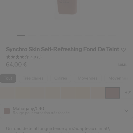
 Shiseido.
 aux nouveaux produits, d’offres exclusives, de conseils d’experts et plus enco
Réinitialiser votre mot 
Un email vous a été envoyé pou
V
Pensez à vérifier vos sp
Synchro Skin Self-Refreshing Fond De Teint
4.0
(5)
Lire
5
/fr/fr/shiseido-synchro-skin-self-refreshing-fond-de-tei
Article n°
64,00 €
729238217621
DÉTAILS
30ML
avis.
Lien
sur
tout
très claires
claires
moyennes
moyennes-f
la
même
page.
+21
Mahogany/540
Rouge pour carnation très foncée.
Un fond de teint longue tenue qui s’adapte au climat*,