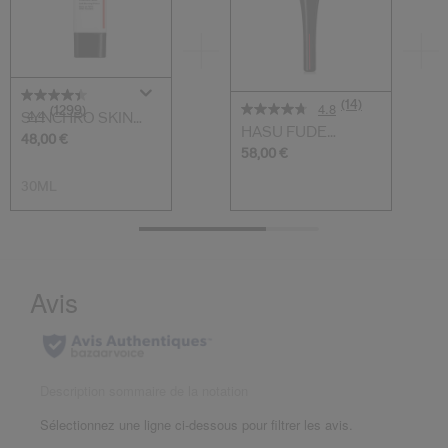
(14)
4.8
(1299)
4.4
SYNCHRO SKIN
HASU FUDE
Base De Teint Eff...
48,00 €
Pinceau Fond De
58,00 €
Tein...
30ML