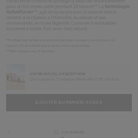
rafraîchit en continu et protège la peau de l’environnement
pour un fini impeccable pendant 24 heures**. La
technologie
ActiveForce+™
agit en synergie avec la peau et aide à
résister à la chaleur, à l’humidité, au sébum et aux
mouvements, en toute légèreté. Couvrance modulable
moyenne à totale. Fini semi-mat naturel.
*Protège des facteurs environnementaux comme la sécheresse, les
rayons UV, la lumière bleue et les micro-poussières.
**Test clinique sur 31 femmes.
VOTRE RITUEL D'EXCEPTION
Une trousse et 7 cadeaux offerts dès 120€ d'achats.
AJOUTER AUX OPTIONS DU PANIE
ACTIONS RELATIVES AU PRODUIT
AJOUTER AU PANIER
| 64,00 €
Livraisons
Retours